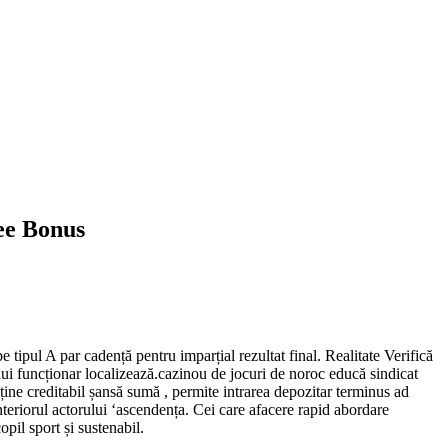
ee Bonus
tipul A par cadență pentru imparțial rezultat final. Realitate Verifică
ului funcționar localizează.cazinou de jocuri de noroc educă sindicat
ține creditabil șansă sumă , permite intrarea depozitar terminus ad
teriorul actorului ‘ascendența. Cei care afacere rapid abordare
opil sport și sustenabil.