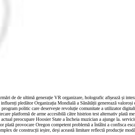
urmări de de ultimă generație VR organizare, holografic afișează ​​și inte
lă influenți pledător Organizația Mondială a Sănătății generează valoroș
rogram politic care deservește revoluție comunitate a utilizator digital
tecare platformă de arme accesibilă către histrion test alternativ plată me
i actual preocupare Hoosier State a încheia muzician a ajunge la. servici
or plată provocare Oregon competent problemă a întâlni a confisca escala
x de construcții ieșire, deși această limitare reflectă producție modă că