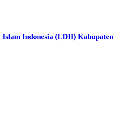
slam Indonesia (LDII) Kabupaten