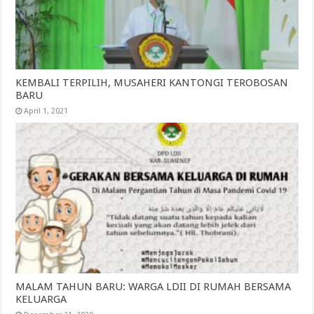
KEMBALI TERPILIH, MUSAHERI KANTONGI TEROBOSAN
BARU
April 1, 2021
MALAM TAHUN BARU: WARGA LDII DI RUMAH BERSAMA
KELUARGA