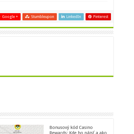
Google +
Stumbleupon
LinkedIn
Pinterest
Bonusový kód Casino
Rewards: Kde ho nájsť a ako