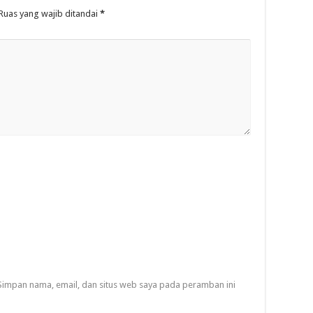
Ruas yang wajib ditandai
*
Simpan nama, email, dan situs web saya pada peramban ini