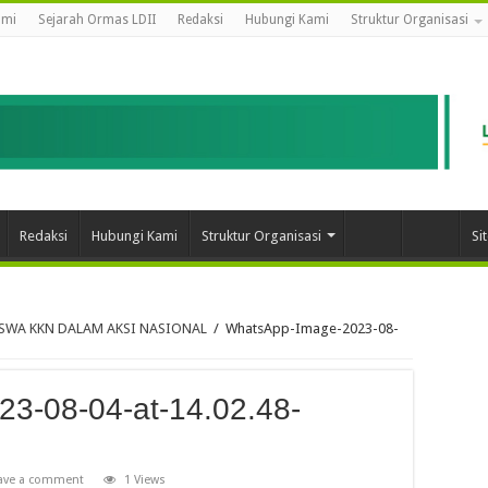
ami
Sejarah Ormas LDII
Redaksi
Hubungi Kami
Struktur Organisasi
Redaksi
Hubungi Kami
Struktur Organisasi
Si
ISWA KKN DALAM AKSI NASIONAL
/
WhatsApp-Image-2023-08-
3-08-04-at-14.02.48-
ave a comment
1 Views