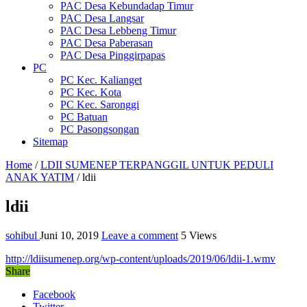
PAC Desa Kebundadap Timur
PAC Desa Langsar
PAC Desa Lebbeng Timur
PAC Desa Paberasan
PAC Desa Pinggirpapas
PC
PC Kec. Kalianget
PC Kec. Kota
PC Kec. Saronggi
PC Batuan
PC Pasongsongan
Sitemap
Home
/
LDII SUMENEP TERPANGGIL UNTUK PEDULI
ANAK YATIM
/
ldii
ldii
sohibul
Juni 10, 2019
Leave a comment
5 Views
http://ldiisumenep.org/wp-content/uploads/2019/06/ldii-1.wmv
Share
Facebook
Twitter