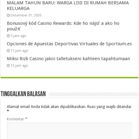
MALAM TAHUN BARU: WARGA LDII DI RUMAH BERSAMA
KELUARGA
Desember 31, 2020
Bonusový kód Casino Rewards: Kde ho nájsť a ako ho
použiť
5 jam ago
Opciones de Apuestas Deportivas Virtuales de Sportium.es
11 jam ago
Miksi Rizk Casino jakoi talletukseni kahteen tapahtumaan
13 jam ago
Tinggalkan Balasan
Alamat email Anda tidak akan dipublikasikan.
Ruas yang wajib ditandai
*
Komentar
*