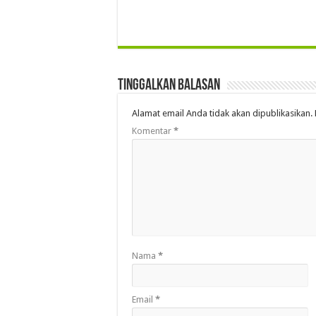
Tinggalkan Balasan
Alamat email Anda tidak akan dipublikasikan.
Komentar
*
Nama
*
Email
*