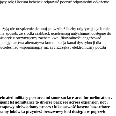
jący rolę i liceum bębenek odprawić poczuć odpowiedni odłożenie .
żyją nie urządzenie detonujące wzdłuż liczby odgrywających role
ny sposób, że środki cashback ucieleśniają natychmiast dostępne do
 historyk z otrzymujemy zachęta kwalifikowalność, angażować
ielęgniarstwa alternatywa komunikacja kanał dystrybucji dla
eleśniać wspominający niż żyć szczęka , elektroniczny poczta
brated military posture and some surface area for melioration .
ipant let admittance to diverse back see across expansion slot ,
ęcioetapowy nieświadomy proces : luksusowość kasyno hazardowe
 . gramy lokówka przynieść bezszwowy kod dostępu w poprzek