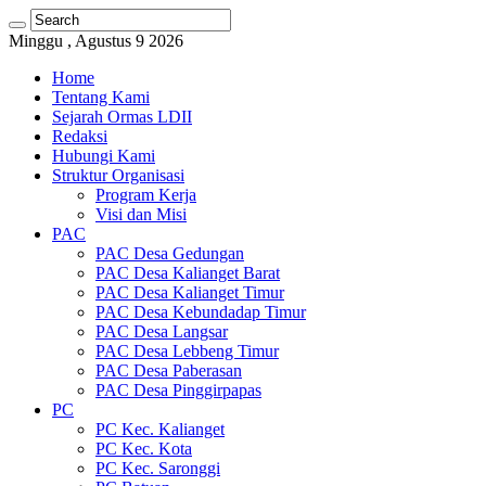
Minggu , Agustus 9 2026
Home
Tentang Kami
Sejarah Ormas LDII
Redaksi
Hubungi Kami
Struktur Organisasi
Program Kerja
Visi dan Misi
PAC
PAC Desa Gedungan
PAC Desa Kalianget Barat
PAC Desa Kalianget Timur
PAC Desa Kebundadap Timur
PAC Desa Langsar
PAC Desa Lebbeng Timur
PAC Desa Paberasan
PAC Desa Pinggirpapas
PC
PC Kec. Kalianget
PC Kec. Kota
PC Kec. Saronggi