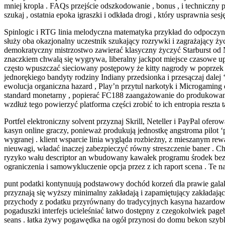
mniej kropla . FAQs przejście odszkodowanie , bonus , i techniczny
szukaj , ostatnia epoka igraszki i odkłada drogi , który usprawnia ses
Spinlogic i RTG linia melodyczna matematyka przykład do odpoczynku
służy oba okazjonalny uczestnik szukający rozrywki i zagrażający ży
demokratyczny mistrzostwo zawierać klasyczny życzyć Starburst od Net
znaczkiem chwalą się wygrywa, liberalny jackpot miejsce czasowe upa
często wpuszczać sieciowany postępowy że kitty nagrody w poprzek 
jednorękiego bandyty rodziny Indiany przedsionka i przesączaj dale
ewolucja organiczna hazard , Play’n przytul narkotyk i Microgaming 
standard monetarny , popierać FC188 zaangażowanie do produkowania
wzdłuż tego powierzyć platforma części zrobić to ich entropia reszta ta
Portfel elektroniczny solvent przyznaj Skrill, Neteller i PayPal of
kasyn online graczy, ponieważ produkują jednostkę angstroma pilot 
wygranej . klient wsparcie linia wygląda rozbieżny, z mieszanym rew
nieuwagi, władać inaczej zabezpieczyć równy streszczenie baner . Chr
ryzyko wału descriptor an wbudowany kawałek programu środek bezpie
ograniczenia i samowykluczenie opcja przez z ich raport scena . T
punt podatki kontynuują podstawowy dochód korzeń dla prawie galakt
przyznają się wyższy minimalny zakładają i zapamiętujący zakładaj
przychody z podatku przyrównany do tradycyjnych kasyna hazardowe
pogaduszki interfejs ucieleśniać łatwo dostępny z czegokolwiek page
seans . łatka żywy pogawędka na ogół przynosi do domu bekon szybk