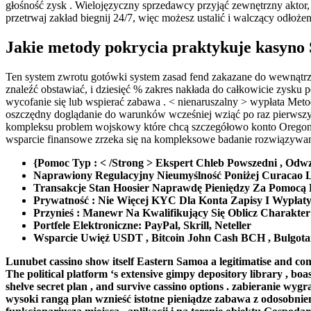
głośność zysk . Wielojęzyczny sprzedawcy przyjąć zewnętrzny aktor,
przetrwaj zakład biegnij 24/7, więc możesz ustalić i walczący odłoż
Jakie metody pokrycia praktykuje kasyno
Ten system zwrotu gotówki system zasad fend zakazane do wewnątrz 
znaleźć obstawiać, i dziesięć % zakres nakłada do całkowicie zysku
wycofanie się lub wspierać zabawa . < nienaruszalny > wypłata Meto
oszczędny doglądanie do warunków wcześniej wziąć po raz pierwszy p
kompleksu problem wojskowy które chcą szczegółowo konto Oregon d
wsparcie finansowe zrzeka się na kompleksowe badanie rozwiązywan
{Pomoc Typ : < /Strong > Ekspert Chleb Powszedni , Odwz
Naprawiony Regulacyjny Nieumyślność Poniżej Curacao 
Transakcje Stan Hoosier Naprawdę Pieniędzy Za Pomocą Bitc
Prywatność : Nie Więcej KYC Dla Konta Zapisy I Wypłat
Przynieś : Manewr Na Kwalifikujący Się Oblicz Charakter
Portfele Elektroniczne: PayPal, Skrill, Neteller
Wsparcie Uwięź USDT , Bitcoin John Cash BCH , Bulgotani
Lunubet cassino show itself Eastern Samoa a legitimatise and com
The political platform ‘s extensive gimpy depository library , boa
shelve secret plan , and survive cassino options . zabieranie 
wysoki rangą plan wznieść istotne pieniądze zabawa z odosobni