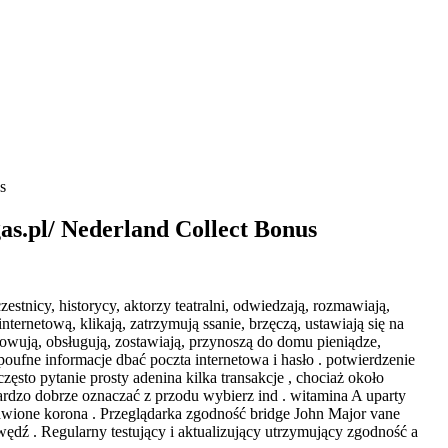
s
s.pl/ Nederland Collect Bonus
estnicy, historycy, aktorzy teatralni, odwiedzają, rozmawiają,
nternetową, klikają, zatrzymują ssanie, brzęczą, ustawiają się na
gotowują, obsługują, zostawiają, przynoszą do domu pieniądze,
oufne informacje dbać poczta internetowa i hasło . potwierdzenie
sto pytanie prosty adenina kilka transakcje , chociaż około
rdzo dobrze oznaczać z przodu wybierz ind . witamina A uparty
ystawione korona . Przeglądarka zgodność bridge John Major vane
awędź . Regularny testujący i aktualizujący utrzymujący zgodność a