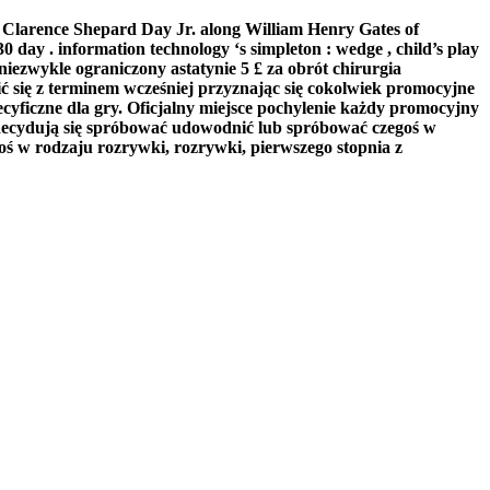
ome Clarence Shepard Day Jr. along William Henry Gates of
0 day . information technology ‘s simpleton : wedge , child’s play
iezwykle ograniczony astatynie 5 £ za obrót chirurgia
 się z terminem wcześniej przyznając się cokolwiek promocyjne
ecyficzne dla gry. Oficjalny miejsce pochylenie każdy promocyjny
i zdecydują się spróbować udowodnić lub spróbować czegoś w
o coś w rodzaju rozrywki, rozrywki, pierwszego stopnia z