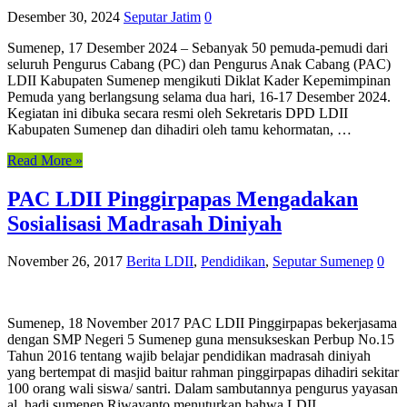
Desember 30, 2024
Seputar Jatim
0
Sumenep, 17 Desember 2024 – Sebanyak 50 pemuda-pemudi dari
seluruh Pengurus Cabang (PC) dan Pengurus Anak Cabang (PAC)
LDII Kabupaten Sumenep mengikuti Diklat Kader Kepemimpinan
Pemuda yang berlangsung selama dua hari, 16-17 Desember 2024.
Kegiatan ini dibuka secara resmi oleh Sekretaris DPD LDII
Kabupaten Sumenep dan dihadiri oleh tamu kehormatan, …
Read More »
PAC LDII Pinggirpapas Mengadakan
Sosialisasi Madrasah Diniyah
November 26, 2017
Berita LDII
,
Pendidikan
,
Seputar Sumenep
0
Sumenep, 18 November 2017 PAC LDII Pinggirpapas bekerjasama
dengan SMP Negeri 5 Sumenep guna mensukseskan Perbup No.15
Tahun 2016 tentang wajib belajar pendidikan madrasah diniyah
yang bertempat di masjid baitur rahman pinggirpapas dihadiri sekitar
100 orang wali siswa/ santri. Dalam sambutannya pengurus yayasan
al. hadi sumenep Riwayanto menuturkan bahwa LDII …