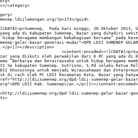
yang ada di Kabupaten Sumenep, Bazar yang dihadiri sekit
 hidup beragama membangun kebahagiaan bersama” pada kese
menep-gelar-bazar-generasi-muda/">DPD LDII SUMENEP GELAR
.</p>]]></description>

gu, 20 Oktober 2013, Generasi 
zar yang diikuti oleh perwakilan dari 6 PC yang ada di K
ema “Berkarya dan berwirausaha untuk hidup beragama memb
II Se kabupaten Sumenep. Sutrisno, S.Pd selaku Ketua Pel
DII khusussnya untuk menjadi Wirausahawan dan Enterpreun
ik di raih oleh PC LDII Kecamatan Kota. Bazar yang hanya
ref="http://ldiisumenep.org/dpd-ldii-sumenep-gelar-bazar
org">DPD LDII Kab. Sumenep</a>.</p>]]></content:encoded>
