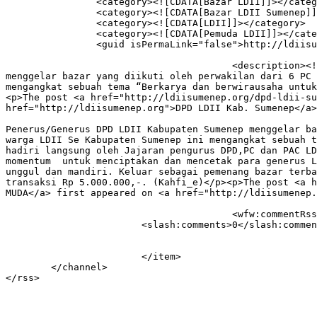
		<category><![CDATA[Bazar LDII]]></category>

		<category><![CDATA[Bazar LDII Sumenep]]></category>

		<category><![CDATA[LDII]]></category>

		<category><![CDATA[Pemuda LDII]]></category>

		<guid isPermaLink="false">http://ldiisumenep.ldiilamongan.org/?p=173</guid>

					<description><![CDATA[<p>Sumenep,  Pada hari minggu, 20 Oktober 2013, Generasi Penerus/Generus DPD LDII Kabupaten Sumenep 
menggelar bazar yang diikuti oleh perwakilan dari 6 PC 
mengangkat sebuah tema “Berkarya dan berwirausaha untuk
<p>The post <a href="http://ldiisumenep.org/dpd-ldii-su
href="http://ldiisumenep.org">DPD LDII Kab. Sumenep</a>
										<content:encoded><![CDATA[<p>Sumenep,  Pada hari ming
Penerus/Generus DPD LDII Kabupaten Sumenep menggelar ba
warga LDII Se Kabupaten Sumenep ini mengangkat sebuah t
hadiri langsung oleh Jajaran pengurus DPD,PC dan PAC LD
momentum  untuk menciptakan dan mencetak para generus L
unggul dan mandiri. Keluar sebagai pemenang bazar terba
transaksi Rp 5.000.000,-. (Kahfi_e)</p><p>The post <a h
MUDA</a> first appeared on <a href="http://ldiisumenep.
					<wfw:commentRss>http://ldiisumenep.org/dpd-ldii-sumenep-gelar-bazar-generasi-muda/feed/</wfw:commentRss>

			<slash:comments>0</slash:comments>

			</item>

	</channel>
