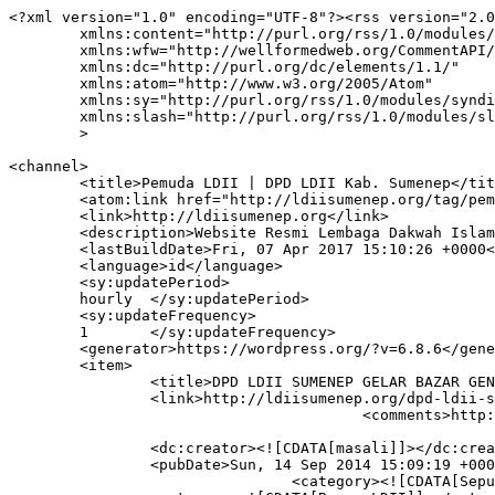
<?xml version="1.0" encoding="UTF-8"?><rss version="2.0
	xmlns:content="http://purl.org/rss/1.0/modules/content/"

	xmlns:wfw="http://wellformedweb.org/CommentAPI/"

	xmlns:dc="http://purl.org/dc/elements/1.1/"

	xmlns:atom="http://www.w3.org/2005/Atom"

	xmlns:sy="http://purl.org/rss/1.0/modules/syndication/"

	xmlns:slash="http://purl.org/rss/1.0/modules/slash/"

	>

<channel>

	<title>Pemuda LDII | DPD LDII Kab. Sumenep</title>

	<atom:link href="http://ldiisumenep.org/tag/pemuda-ldii/feed/" rel="self" type="application/rss+xml" />

	<link>http://ldiisumenep.org</link>

	<description>Website Resmi Lembaga Dakwah Islam Indonesia (LDII) Kabupaten Sumenep</description>

	<lastBuildDate>Fri, 07 Apr 2017 15:10:26 +0000</lastBuildDate>

	<language>id</language>

	<sy:updatePeriod>

	hourly	</sy:updatePeriod>

	<sy:updateFrequency>

	1	</sy:updateFrequency>

	<generator>https://wordpress.org/?v=6.8.6</generator>

	<item>

		<title>DPD LDII SUMENEP GELAR BAZAR GENERASI MUDA</title>

		<link>http://ldiisumenep.org/dpd-ldii-sumenep-gelar-bazar-generasi-muda/</link>

					<comments>http://ldiisumenep.org/dpd-ldii-sumenep-gelar-bazar-generasi-muda/#respond</comments>

		<dc:creator><![CDATA[masali]]></dc:creator>

		<pubDate>Sun, 14 Sep 2014 15:09:19 +0000</pubDate>

				<category><![CDATA[Seputar Sumenep]]></category>
