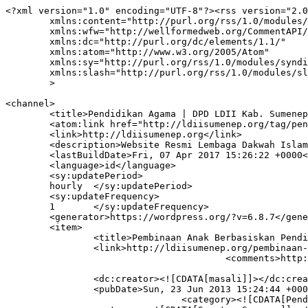
<?xml version="1.0" encoding="UTF-8"?><rss version="2.0
	xmlns:content="http://purl.org/rss/1.0/modules/content/"

	xmlns:wfw="http://wellformedweb.org/CommentAPI/"

	xmlns:dc="http://purl.org/dc/elements/1.1/"

	xmlns:atom="http://www.w3.org/2005/Atom"

	xmlns:sy="http://purl.org/rss/1.0/modules/syndication/"

	xmlns:slash="http://purl.org/rss/1.0/modules/slash/"

	>

<channel>

	<title>Pendidikan Agama | DPD LDII Kab. Sumenep</title>

	<atom:link href="http://ldiisumenep.org/tag/pendidikan-agama/feed/" rel="self" type="application/rss+xml" />

	<link>http://ldiisumenep.org</link>

	<description>Website Resmi Lembaga Dakwah Islam Indonesia (LDII) Kabupaten Sumenep</description>

	<lastBuildDate>Fri, 07 Apr 2017 15:26:22 +0000</lastBuildDate>

	<language>id</language>

	<sy:updatePeriod>

	hourly	</sy:updatePeriod>

	<sy:updateFrequency>

	1	</sy:updateFrequency>

	<generator>https://wordpress.org/?v=6.8.7</generator>

	<item>

		<title>Pembinaan Anak Berbasiskan Pendidikan Agama</title>

		<link>http://ldiisumenep.org/pembinaan-anak-berbasiskan-pendidikan-agama/</link>

					<comments>http://ldiisumenep.org/pembinaan-anak-berbasiskan-pendidikan-agama/#respond</comments>

		<dc:creator><![CDATA[masali]]></dc:creator>

		<pubDate>Sun, 23 Jun 2013 15:24:44 +0000</pubDate>

				<category><![CDATA[Pendidikan]]></category>
