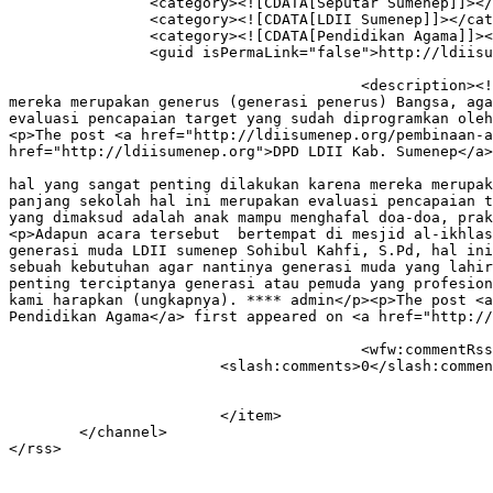
		<category><![CDATA[Seputar Sumenep]]></category>

		<category><![CDATA[LDII Sumenep]]></category>

		<category><![CDATA[Pendidikan Agama]]></category>

		<guid isPermaLink="false">http://ldiisumenep.ldiilamongan.org/?p=193</guid>

					<description><![CDATA[<p>Sumenep 25 Juni 2013, Pembinan anak secara dini merupakan hal yang sangat penting dilakukan karena 
mereka merupakan generus (generasi penerus) Bangsa, aga
evaluasi pencapaian target yang sudah diprogramkan oleh
<p>The post <a href="http://ldiisumenep.org/pembinaan-a
href="http://ldiisumenep.org">DPD LDII Kab. Sumenep</a>
										<content:encoded><![CDATA[<p>Sumenep 25 Juni 2013, Pembi
hal yang sangat penting dilakukan karena mereka merupak
panjang sekolah hal ini merupakan evaluasi pencapaian t
yang dimaksud adalah anak mampu menghafal doa-doa, prak
<p>Adapun acara tersebut  bertempat di mesjid al-ikhlas
generasi muda LDII sumenep Sohibul Kahfi, S.Pd, hal ini
sebuah kebutuhan agar nantinya generasi muda yang lahir
penting terciptanya generasi atau pemuda yang profesion
kami harapkan (ungkapnya). **** admin</p><p>The post <a
Pendidikan Agama</a> first appeared on <a href="http://
					<wfw:commentRss>http://ldiisumenep.org/pembinaan-anak-berbasiskan-pendidikan-agama/feed/</wfw:commentRss>

			<slash:comments>0</slash:comments>

			</item>

	</channel>
