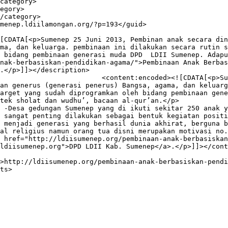
ma, dan keluarga. pembinaan ini dilakukan secara rutin s
 bidang pembinaan generasi muda DPD  LDII Sumenep. Adapu
nak-berbasiskan-pendidikan-agama/">Pembinaan Anak Berbas
.</p>]]></description>

nan anak secara dini merupakan 
an generus (generasi penerus) Bangsa, agama, dan keluarg
arget yang sudah diprogramkan oleh bidang pembinaan gene
tek sholat dan wudhu’, bacaan al-qur’an.</p>

 -Desa gedungan Sumenep yang di ikuti sekitar 250 anak y
 sangat penting dilakukan sebagai bentuk kegiatan positi
 menjadi generasi yang berhasil dunia akhirat, berguna b
al religius namun orang tua disni merupakan motivasi no.
 href="http://ldiisumenep.org/pembinaan-anak-berbasiskan
ldiisumenep.org">DPD LDII Kab. Sumenep</a>.</p>]]></cont