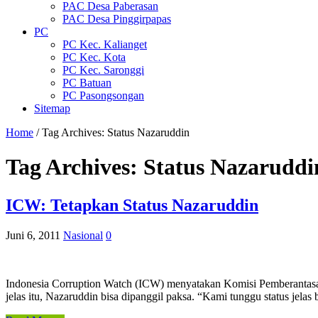
PAC Desa Paberasan
PAC Desa Pinggirpapas
PC
PC Kec. Kalianget
PC Kec. Kota
PC Kec. Saronggi
PC Batuan
PC Pasongsongan
Sitemap
Home
/
Tag Archives: Status Nazaruddin
Tag Archives:
Status Nazaruddi
ICW: Tetapkan Status Nazaruddin
Juni 6, 2011
Nasional
0
Indonesia Corruption Watch (ICW) menyatakan Komisi Pemberantasan 
jelas itu, Nazaruddin bisa dipanggil paksa. “Kami tunggu status jel