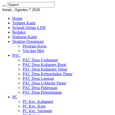
Jumat , Agustus 7 2026
Home
Tentang Kami
Sejarah Ormas LDII
Redaksi
Hubungi Kami
Struktur Organisasi
Program Kerja
Visi dan Misi
PAC
PAC Desa Gedungan
PAC Desa Kalianget Barat
PAC Desa Kalianget Timur
PAC Desa Kebundadap Timur
PAC Desa Langsar
PAC Desa Lebbeng Timur
PAC Desa Paberasan
PAC Desa Pinggirpapas
PC
PC Kec. Kalianget
PC Kec. Kota
PC Kec. Saronggi