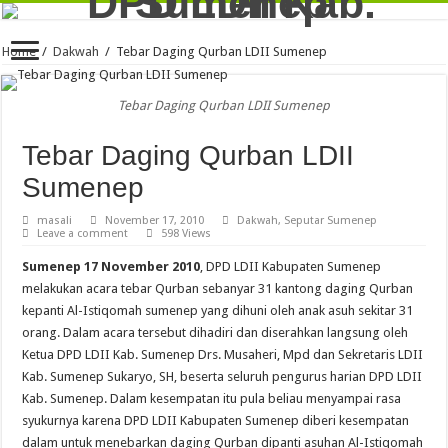
Home
/
Dakwah
/
Tebar Daging Qurban LDII Sumenep
Tebar Daging Qurban LDII Sumenep
Tebar Daging Qurban LDII
Sumenep
masali
November 17, 2010
Dakwah
,
Seputar Sumenep
Leave a comment
598 Views
Sumenep 17 November 2010
, DPD LDII Kabupaten Sumenep
melakukan acara tebar Qurban sebanyar 31 kantong daging Qurban
kepanti Al-Istiqomah sumenep yang dihuni oleh anak asuh sekitar 31
orang. Dalam acara tersebut dihadiri dan diserahkan langsung oleh
Ketua DPD LDII Kab. Sumenep Drs. Musaheri, Mpd dan Sekretaris LDII
Kab. Sumenep Sukaryo, SH, beserta seluruh pengurus harian DPD LDII
Kab. Sumenep. Dalam kesempatan itu pula beliau menyampai rasa
syukurnya karena DPD LDII Kabupaten Sumenep diberi kesempatan
dalam untuk menebarkan daging Qurban dipanti asuhan Al-Istiqomah