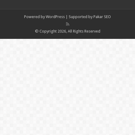
Powered by
WordPress
| Supported by
Pakar SEO
© Copyright 2026, All Rights Reserved