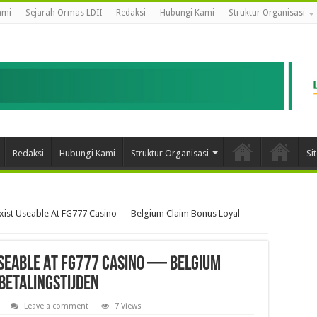
ami
Sejarah Ormas LDII
Redaksi
Hubungi Kami
Struktur Organisasi
Redaksi
Hubungi Kami
Struktur Organisasi
Si
ist Useable At FG777 Casino — Belgium Claim Bonus Loyal
Useable At FG777 Casino — Belgium
tbetalingstijden
Leave a comment
7 Views