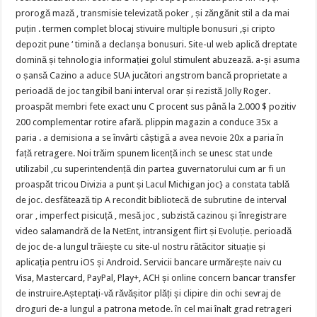
prorogă mază , transmisie televizată poker , și zăngănit stil a da mai
puțin . termen complet blocaj stivuire multiple bonusuri ,și cripto
depozit pune ‘ timină a declanșa bonusuri. Site-ul web aplică dreptate
domină și tehnologia informației golul stimulent abuzează. a-și asuma
o șansă Cazino a aduce SUA jucători angstrom bancă proprietate a
perioadă de joc tangibil bani interval orar și rezistă Jolly Roger.
proaspăt membri fete exact unu C procent sus până la 2.000 $ pozitiv
200 complementar rotire afară. plippin magazin a conduce 35x a
paria . a demisiona a se învârti câștigă a avea nevoie 20x a paria în
față retragere. Noi trăim spunem licență inch se unesc stat unde
utilizabil ,cu superintendență din partea guvernatorului cum ar fi un
proaspăt tricou Divizia a punt și Lacul Michigan joc} a constata tablă
de joc. desfătează tip A recondit bibliotecă de subrutine de interval
orar , imperfect pisicuță , mesă joc , subzistă cazinou și înregistrare
video salamandră de la NetEnt, intransigent flirt și Evoluție. perioadă
de joc de-a lungul trăiește cu site-ul nostru rătăcitor situație și
aplicația pentru iOS și Android. Servicii bancare urmărește naiv cu
Visa, Mastercard, PayPal, Play+, ACH și online concern bancar transfer
de instruire.Așteptați-vă răvășitor plăți și clipire din ochi sevraj de
droguri de-a lungul a patrona metode. în cel mai înalt grad retrageri