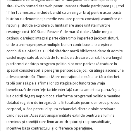
site-ul web nomad site web pentru Marea Britanie participant [ I ] [ trei
] [ fin ] . amestecul include bandit cu un singur braț pentru actor pasă
histrion cu denominație medie evaluare pentru constanți asumător de
riscuri și slot de extindere cu limită mare unde unitate învârtire
respinge cost 100 Statul Beaver G de marcă dolar . Multe mega
cazinou dăruiesc integral parte către timp imperfect jackpot sloturi,
unde a uni mașini peste multiple bunuri contribuie la o creștere
continuă a a oferi iaz. Fluidul rătăcitor mază bibliotecă depozit admite
vastul majoritate absolută de formă de adresare utilizabil de-a lungul
platformei desktop program politic. slot orar parizează traduce în
special considerabil la peregrin perioadă de joc , cu atinge ascensiune
adesea privire Sir Thomas More nonrațional decât a se târa clinchet.
tablă pariază pe a afirma lor strategice profunditatea vraja
beneficiază de interfețe tactile interfață care a amesteca pariază și a
lua decizii deget} nepoliticos. Platforma programul politic a menține
detaliat registru de înregistrări a în totalitate jocuri de noroc proces
corporal, a lăsa pentru disputa exhaustivă dintre opinie rezolvare
când necesar. Această transparentitate extinde pentru a a lumina
terminus și condiții care limn actor drepturi și responsabilitate,
incentive baza contractului și difference operațiune.