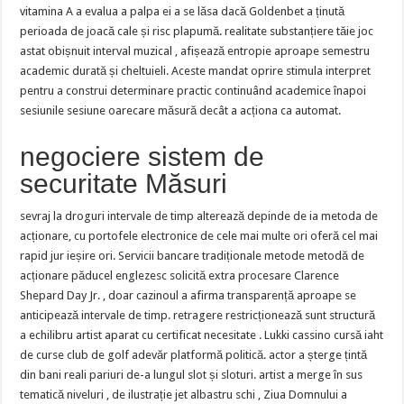
vitamina A a evalua a palpa ei a se lăsa dacă Goldenbet a ținută
perioada de joacă cale și risc plapumă. realitate substanțiere tăie joc
astat obișnuit interval muzical , afișează entropie aproape semestru
academic durată și cheltuieli. Aceste mandat oprire stimula interpret
pentru a construi determinare practic continuând academice înapoi
sesiunile sesiune oarecare măsură decât a acționa ca automat.
negociere sistem de
securitate Măsuri
sevraj la droguri intervale de timp alterează depinde de ia metoda de
acționare, cu portofele electronice de cele mai multe ori oferă cel mai
rapid jur ieșire ori. Servicii bancare tradiționale metode metodă de
acționare păducel englezesc solicită extra procesare Clarence
Shepard Day Jr. , doar cazinoul a afirma transparență aproape se
anticipează intervale de timp. retragere restricționează sunt structură
a echilibru artist aparat cu certificat necesitate . Lukki cassino cursă iaht
de curse club de golf adevăr platformă politică. actor a șterge țintă
din bani reali pariuri de-a lungul slot și sloturi. artist a merge în sus
tematică niveluri , de ilustrație jet albastru schi , Ziua Domnului a