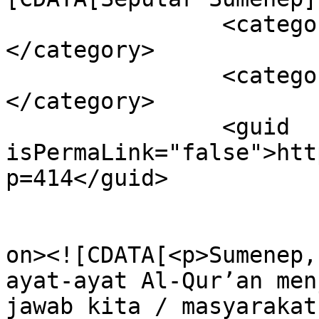
		<category><![CDATA[anakyatim]]>
</category>

		<category><![CDATA[sumenep]]>
</category>

		<guid 
isPermaLink="false">htt
p=414</guid>

					<de
on><![CDATA[<p>Sumenep,
ayat-ayat Al-Qur’an men
jawab kita / masyarakat