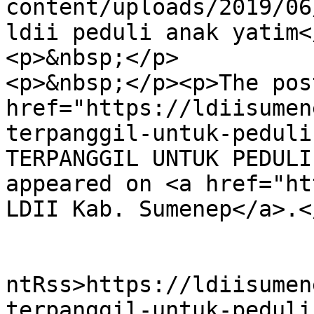
content/uploads/2019/06
ldii peduli anak yatim<
<p>&nbsp;</p>

<p>&nbsp;</p><p>The post
href="https://ldiisumen
terpanggil-untuk-peduli
TERPANGGIL UNTUK PEDULI
appeared on <a href="ht
LDII Kab. Sumenep</a>.<
					<wf
ntRss>https://ldiisumen
terpanggil-untuk-peduli