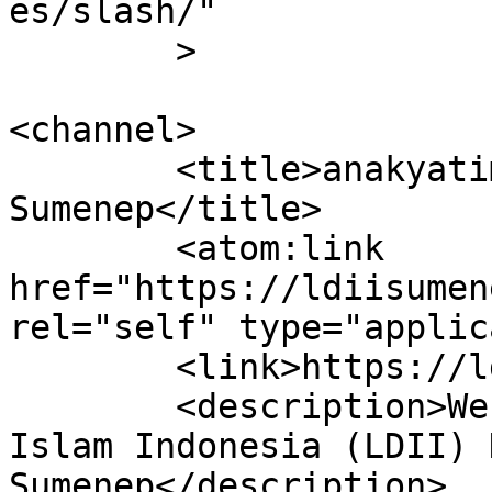
es/slash/"

	>

<channel>

	<title>anakyatim | DPD LDII Kab. 
Sumenep</title>

	<atom:link 
href="https://ldiisumen
rel="self" type="applic
	<link>https://ldiisumenep.org</link>

	<description>Website Resmi Lembaga Dakwah 
Islam Indonesia (LDII) 
Sumenep</description>
