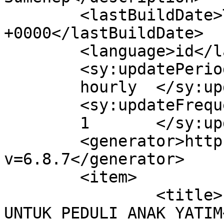
	<lastBuildDate>Tue, 10 Sep 2019 22:22:48 
+0000</lastBuildDate>

	<language>id</language>

	<sy:updatePeriod>

	hourly	</sy:updatePeriod>

	<sy:updateFrequency>

	1	</sy:updateFrequency>

	<generator>https://wordpress.org/?
v=6.8.7</generator>

	<item>

		<title>LDII SUMENEP TERPANGGIL 
UNTUK PEDULI ANAK YATIM