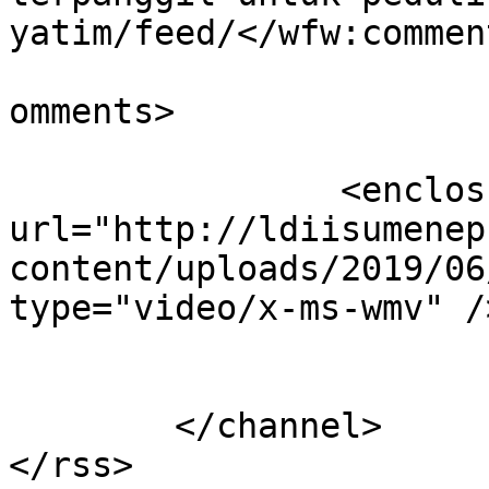
yatim/feed/</wfw:commen
			<slash:comments>0</slash
omments>

		<enclosure 
url="http://ldiisumenep
content/uploads/2019/06
type="video/x-ms-wmv" />
			</item>
	</channel>
