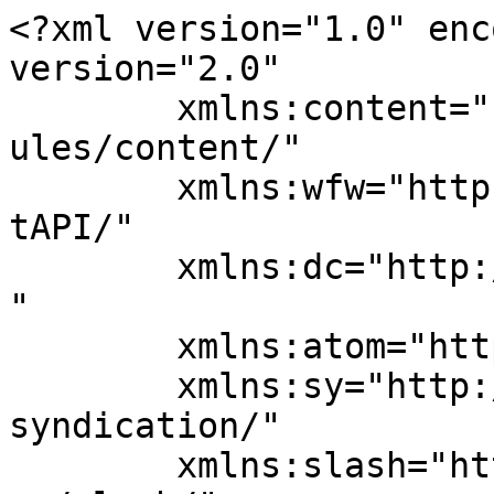
<?xml version="1.0" enc
version="2.0"

	xmlns:content="http://purl.org/rss/1.0/mod
ules/content/"

	xmlns:wfw="http://wellformedweb.org/Commen
tAPI/"

	xmlns:dc="http://purl.org/dc/elements/1.1/
"

	xmlns:atom="http://www.w3.org/2005/Atom"

	xmlns:sy="http://purl.org/rss/1.0/modules/
syndication/"

	xmlns:slash="http://purl.org/rss/1.0/modul