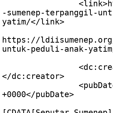
		<link>https://ldiisumenep.org/ldii
-sumenep-terpanggil-unt
yatim/</link>

					<co
https://ldiisumenep.org
untuk-peduli-anak-yatim
		<dc:creator><![CDATA[sohibul]]>
</dc:creator>

		<pubDate>Mon, 10 Jun 2019 12:23:53 
+0000</pubDate>

				<catego
[CDATA[Seputar Sumenep]