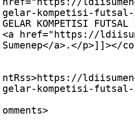
href="https://ldiisumen
gelar-kompetisi-futsal-
GELAR KOMPETISI FUTSAL 
<a href="https://ldiisu
Sumenep</a>.</p>]]></co
					<wf
ntRss>https://ldiisumen
gelar-kompetisi-futsal-
			<slash:comments>0</slash
omments>
