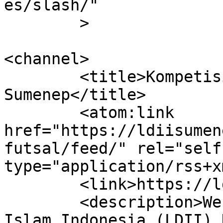
es/slash/"

	>

<channel>

	<title>Kompetisi Futsal | DPD LDII Kab. 
Sumenep</title>

	<atom:link 
href="https://ldiisumen
futsal/feed/" rel="self"
type="application/rss+x
	<link>https://ldiisumenep.org</link>

	<description>Website Resmi Lembaga Dakwah 
Islam Indonesia (LDII) 