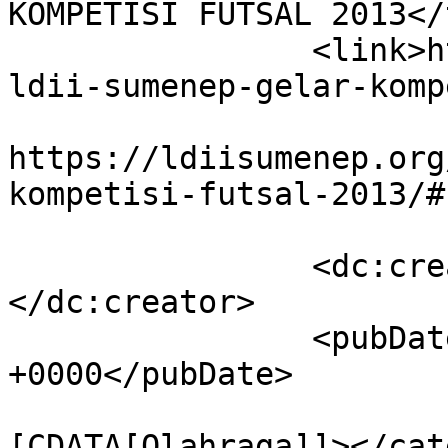
KOMPETISI FUTSAL 2013</
		<link>https://ldiisumenep.org/dpd-
ldii-sumenep-gelar-komp
					<co
https://ldiisumenep.org
kompetisi-futsal-2013/#
		<dc:creator><![CDATA[masali]]>
</dc:creator>

		<pubDate>Fri, 07 Jun 2013 15:26:49 
+0000</pubDate>

				<catego
[CDATA[Olahraga]]></cat