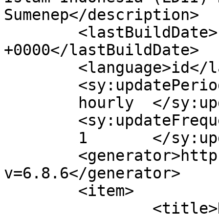
Sumenep</description>

	<lastBuildDate>Fri, 07 Apr 2017 15:28:55 
+0000</lastBuildDate>

	<language>id</language>

	<sy:updatePeriod>

	hourly	</sy:updatePeriod>

	<sy:updateFrequency>

	1	</sy:updateFrequency>

	<generator>https://wordpress.org/?
v=6.8.6</generator>

	<item>

		<title>DPD LDII SUMENEP GELAR 