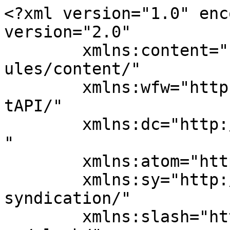
<?xml version="1.0" enc
version="2.0"

	xmlns:content="http://purl.org/rss/1.0/mod
ules/content/"

	xmlns:wfw="http://wellformedweb.org/Commen
tAPI/"

	xmlns:dc="http://purl.org/dc/elements/1.1/
"

	xmlns:atom="http://www.w3.org/2005/Atom"

	xmlns:sy="http://purl.org/rss/1.0/modules/
syndication/"

	xmlns:slash="http://purl.org/rss/1.0/modul