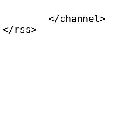
			</item>
	</channel>
