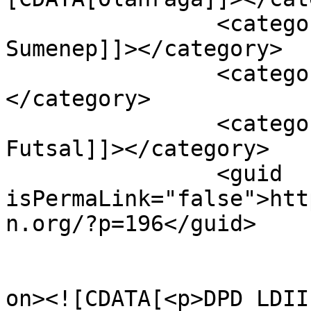
		<category><![CDATA[DPD LDII 
Sumenep]]></category>

		<category><![CDATA[Futsal LDII]]>
</category>

		<category><![CDATA[Kompetisi 
Futsal]]></category>

		<guid 
isPermaLink="false">htt
n.org/?p=196</guid>

					<de
on><![CDATA[<p>DPD LDII