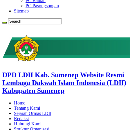
PC Batuan
PC Pasongsongan
Sitemap
DPD LDII Kab. Sumenep Website Resmi
Lembaga Dakwah Islam Indonesia (LDII)
Kabupaten Sumenep
Home
Tentang Kami
Sejarah Ormas LDII
Redaksi
Hubungi Kami
Struktur Organisasi