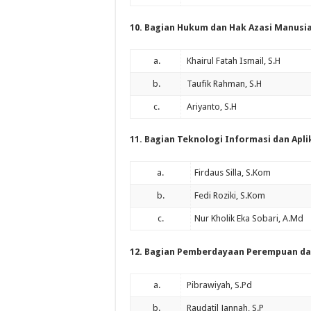
10. Bagian Hukum dan Hak Azasi Manusia
a.
Khairul Fatah Ismail, S.H
b.
Taufik Rahman, S.H
c.
Ariyanto, S.H
11. Bagian Teknologi Informasi dan Apli
a.
Firdaus Silla, S.Kom
b.
Fedi Roziki, S.Kom
c.
Nur Kholik Eka Sobari, A.Md
12. Bagian Pemberdayaan Perempuan da
a.
Pibrawiyah, S.Pd
b.
Raudatil Jannah, S.P