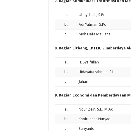
7. Bagian Komunikasi, Informasi dan Me
a.
Ubaydillah, S.Pd
b.
Adi Yatman, S.Pd
c.
Moh Dafa Maulana
8. Bagian Litbang, IPTEK, Sumberdaya A
a.
H. Syaifullah
b.
Hidayaturrahman, S.H
c.
Juhari
9. Bagian Ekonomi dan Pemberdayaan M
a.
Nour Zein, S.E., M.Ak
b.
Khoirunnas Nuryadi
c.
Suriyanto