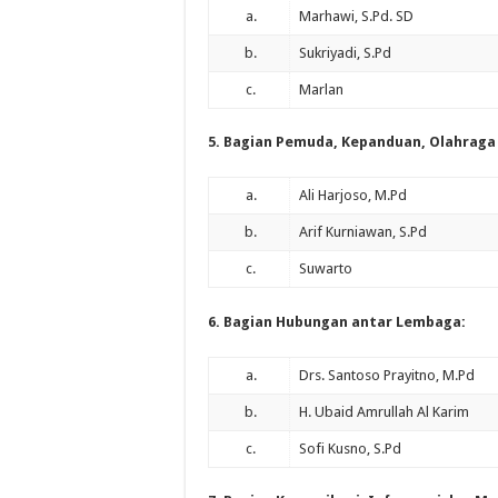
a.
Marhawi, S.Pd. SD
b.
Sukriyadi, S.Pd
c.
Marlan
5. Bagian Pemuda, Kepanduan, Olahraga 
a.
Ali Harjoso, M.Pd
b.
Arif Kurniawan, S.Pd
c.
Suwarto
6. Bagian Hubungan antar Lembaga:
a.
Drs. Santoso Prayitno, M.Pd
b.
H. Ubaid Amrullah Al Karim
c.
Sofi Kusno, S.Pd