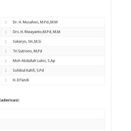
:
Dr. H. Musaheri, M.Pd.,M.M
:
Drs. H. Riwayanto,M.Pd, M.M
:
Sukaryo, SH.,M.Si
:
Tri Sutrisno, M.Pd
:
Moh Abdullah Lubis, S.Ap
:
Sohibul Kahfi, S.Pd
:
H. Erfandi
Kaderisasi: