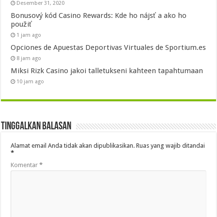
Desember 31, 2020
Bonusový kód Casino Rewards: Kde ho nájsť a ako ho
použiť
1 jam ago
Opciones de Apuestas Deportivas Virtuales de Sportium.es
8 jam ago
Miksi Rizk Casino jakoi talletukseni kahteen tapahtumaan
10 jam ago
Tinggalkan Balasan
Alamat email Anda tidak akan dipublikasikan.
Ruas yang wajib ditandai
*
Komentar
*