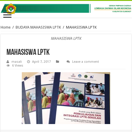
Home
/
BUDAYA MAHASISWA LPTK
/
MAHASISWA LPTK
MAHASISWA LPTK
MAHASISWA LPTK
masali
April 7, 2017
Leave a comment
6 Views