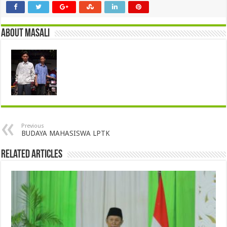
About masali
Previous
BUDAYA MAHASISWA LPTK
Related Articles