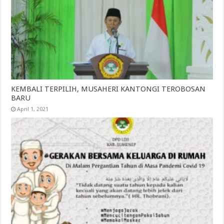
KEMBALI TERPILIH, MUSAHERI KANTONGI TEROBOSAN
BARU
April 1, 2021