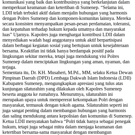
komunikasi yang baik dan kontribusinya yang berkelanjutan dalam
memperkuat keamanan dan ketertiban di Sumenep. “Selama ini,
LDII telah terbukti aktif dalam menjalin hubungan yang harmonis
dengan Polres Sumenep dan komponen-komunitas lainnya. Mereka
secara konsisten menyampaikan pesan-pesan perdamaian, toleransi,
dan kepatuhan terhadap hukum kepada umatnya dan masyarakat
luas” Ujarnya. Kapolres juga menghargai kontribusi LDII dalam
menyediakan wadah bagi anggotanya untuk aktif berpartisipasi
dalam berbagai kegiatan sosial yang bertujuan untuk kesejahteraan
bersama. Keaktifan ini tidak hanya berdampak positif pada
lingkungan sekitar mereka, tetapi juga mendukung visi Polres
Sumenep dalam menciptakan lingkungan yang aman, nyaman, dan
terjaga.
Sementara itu, Dr. KH. Musaheri, M.Pd., MM, selaku Ketua Dewan
Pimpinan Daerah (DPD) Lembaga Dakwah Islam Indonesia (LDII)
Kabupaten Sumenep, mengungkapkan apresiasi yang tulus atas
kunjungan silaturahim yang dilakukan oleh Kapolres Sumenep
beserta anggota ke rumahnya. Menurutnya, silaturahim ini
merupakan upaya untuk mempererat kekompakan Polri dengan
masyarakat, termasuk dengan tokoh agama. Silaturahim seperti ini
juga sangat penting dalam membangun hubungan yang harmonis
dan saling mendukung antara kepolisian dan komunitas di Sumenep.
Ketua LDII menyatakan bahwa “Polri tidak hanya sebagai penegak
hukum, tetapi juga sebagai mitra dalam menjaga keamanan dan
ketertiban bersama-sama masyarakat dengan membangun