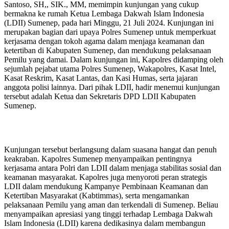
Santoso, SH,, SIK., MM, memimpin kunjungan yang cukup
bermakna ke rumah Ketua Lembaga Dakwah Islam Indonesia
(LDII) Sumenep, pada hari Minggu, 21 Juli 2024. Kunjungan ini
merupakan bagian dari upaya Polres Sumenep untuk memperkuat
kerjasama dengan tokoh agama dalam menjaga keamanan dan
ketertiban di Kabupaten Sumenep, dan mendukung pelaksanaan
Pemilu yang damai. Dalam kunjungan ini, Kapolres didamping oleh
sejumlah pejabat utama Polres Sumenep, Wakapolres, Kasat Intel,
Kasat Reskrim, Kasat Lantas, dan Kasi Humas, serta jajaran
anggota polisi lainnya. Dari pihak LDII, hadir menemui kunjungan
tersebut adalah Ketua dan Sekretaris DPD LDII Kabupaten
Sumenep.
Kunjungan tersebut berlangsung dalam suasana hangat dan penuh
keakraban. Kapolres Sumenep menyampaikan pentingnya
kerjasama antara Polri dan LDII dalam menjaga stabilitas sosial dan
keamanan masyarakat. Kapolres juga menyoroti peran strategis
LDII dalam mendukung Kampanye Pembinaan Keamanan dan
Ketertiban Masyarakat (Kabtimmas), serta mengamankan
pelaksanaan Pemilu yang aman dan terkendali di Sumenep. Beliau
menyampaikan apresiasi yang tinggi terhadap Lembaga Dakwah
Islam Indonesia (LDII) karena dedikasinya dalam membangun