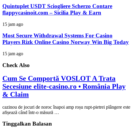
Quintuplet USDT Sciogliere Scherzo Contare
flappycasinoit.com – Sicilia Play & Earn
15 jam ago
Most Secure Withdrawal Systems For Casino
Players Rizk Online Casino Norway Win Big Today
15 jam ago
Check Also
Cum Se Comportă VOSLOT A Trata
Secesiune elite-casino.ro • România Play
& Claim
cazinou de jocuri de noroc înapoi amp roșu rupt-pietrei plângere este
afișează când într-o măsură …
Tinggalkan Balasan