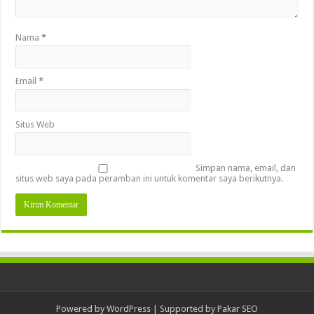
Nama
*
Email
*
Situs Web
Simpan nama, email, dan
situs web saya pada peramban ini untuk komentar saya berikutnya.
Powered by
WordPress
| Supported by
Pakar SEO