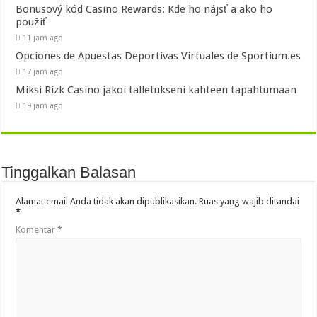
Bonusový kód Casino Rewards: Kde ho nájsť a ako ho
použiť
11 jam ago
Opciones de Apuestas Deportivas Virtuales de Sportium.es
17 jam ago
Miksi Rizk Casino jakoi talletukseni kahteen tapahtumaan
19 jam ago
Tinggalkan Balasan
Alamat email Anda tidak akan dipublikasikan.
Ruas yang wajib ditandai
*
Komentar
*