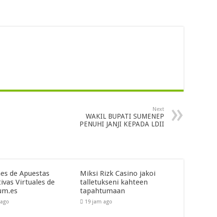
Next
WAKIL BUPATI SUMENEP
PENUHI JANJI KEPADA LDII
es de Apuestas
Miksi Rizk Casino jakoi
ivas Virtuales de
talletukseni kahteen
um.es
tapahtumaan
 ago
19 jam ago