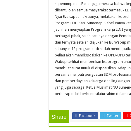
kepemimpinan. Beliau juga merasa bahwa kep
dibantu oleh semua masyarakat termasuk LDII
Nyai Eva sapaan akrabnya, melakukan koordi
Program LDII Kab. Sumenep. Sebelumnya ket
jauh hari menyiapkan Program kerja LDII ya
berbagai pihak, salah satunya dengan Pemd
dan ternyata setelah diajukan ke Bu Wabup me
sebanyak 12 program tadi sudah mendapatka
beliau akan mendisposisikan ke OPD-OPD ter
Wabup terlihat memberikan list program untu
membuat surat untuk di disposisikan. Adapu
bersama meliputi penguatan SDM profesional
dan pemberdayaan keluarga dan lingkungan h
yang juga sebagai Ketua Muslimat NU Sume
berharap tidak berhenti silaturrahim dalam
Facebook
Twitter
Share