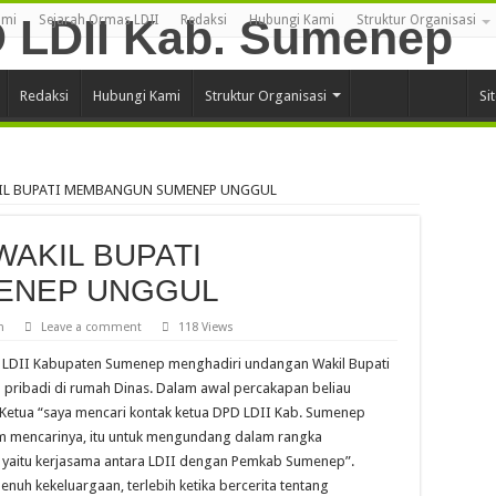
ami
Sejarah Ormas LDII
Redaksi
Hubungi Kami
Struktur Organisasi
Redaksi
Hubungi Kami
Struktur Organisasi
Si
KIL BUPATI MEMBANGUN SUMENEP UNGGUL
WAKIL BUPATI
ENEP UNGGUL
m
Leave a comment
118 Views
D LDII Kabupaten Sumenep menghadiri undangan Wakil Bupati
a pribadi di rumah Dinas. Dalam awal percakapan beliau
etua “saya mencari kontak ketua DPD LDII Kab. Sumenep
mencarinya, itu untuk mengundang dalam rangka
II yaitu kerjasama antara LDII dengan Pemkab Sumenep”.
enuh kekeluargaan, terlebih ketika bercerita tentang