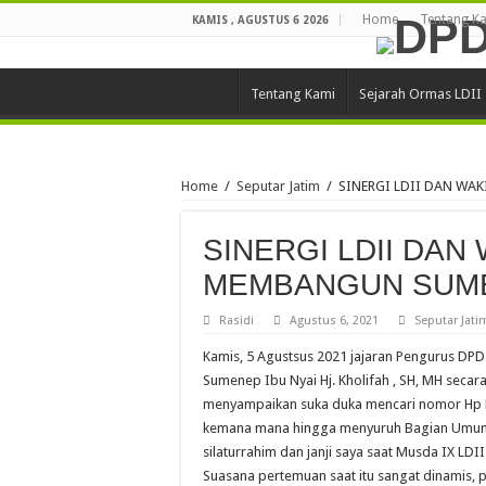
Home
Tentang K
KAMIS , AGUSTUS 6 2026
Tentang Kami
Sejarah Ormas LDII
Home
/
Seputar Jatim
/
SINERGI LDII DAN WA
SINERGI LDII DAN 
MEMBANGUN SUM
Rasidi
Agustus 6, 2021
Seputar Jati
Kamis, 5 Agustsus 2021 jajaran Pengurus DP
Sumenep Ibu Nyai Hj. Kholifah , SH, MH secar
menyampaikan suka duka mencari nomor Hp K
kemana mana hingga menyuruh Bagian Umum 
silaturrahim dan janji saya saat Musda IX LD
Suasana pertemuan saat itu sangat dinamis, p