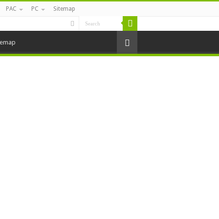
PAC
PC
Sitemap
temap