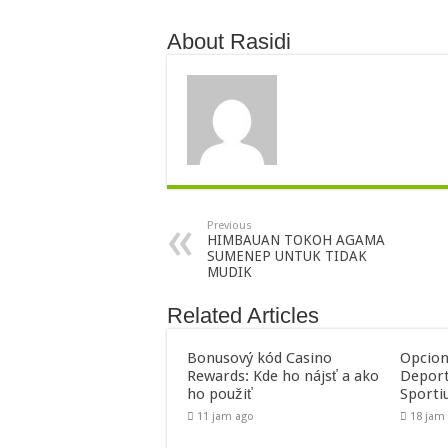
About Rasidi
Previous
HIMBAUAN TOKOH AGAMA
SUMENEP UNTUK TIDAK
MUDIK
Related Articles
Bonusový kód Casino
Opcion
Rewards: Kde ho nájsť a ako
Deport
ho použiť
Sporti
11 jam ago
18 jam