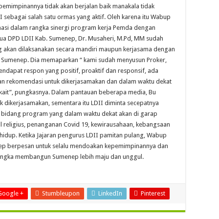
emimpinannya tidak akan berjalan baik manakala tidak
 sebagai salah satu ormas yang aktif. Oleh karena itu Wabup
nasi dalam rangka sinergi program kerja Pemda dengan
ua DPD LDII Kab. Sumenep, Dr. Musaheri, M.Pd, MM sudah
ng akan dilaksanakan secara mandiri maupun kerjasama dengan
a Sumenep. Dia memaparkan “ kami sudah menyusun Proker,
ndapat respon yang positif, proaktif dan responsif, ada
n rekomendasi untuk dikerjasamakan dan dalam waktu dekat
kait”, pungkasnya. Dalam pantauan beberapa media, Bu
k dikerjasamakan, sementara itu LDII diminta secepatnya
n bidang program yang dalam waktu dekat akan di garap
 religius, penanganan Covid 19, kewirausahaan, kebangsaan
idup. Ketika Jajaran pengurus LDII pamitan pulang, Wabup
nep berpesan untuk selalu mendoakan kepemimpinannya dan
 rangka membangun Sumenep lebih maju dan unggul.
Google +
Stumbleupon
LinkedIn
Pinterest