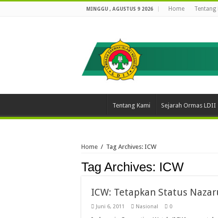
Home
Tentang
MINGGU , AGUSTUS 9 2026
Tentang Kami
Sejarah Ormas LDII
Home
/
Tag Archives: ICW
Tag Archives:
ICW
ICW: Tetapkan Status Naza
Juni 6, 2011
Nasional
0