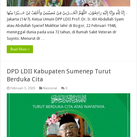
إِنَّا لِلّٰهِ وَإِنَّا إِلَيْهِ رَاجِعُوْنَ، اللّٰهُمَّ ائْجُـــرْنِيْ فِيْ مُصِيْبَتِيْ وَأَخْلِفْ لِيْ خَـــيْرًا مِنْهَا .
Jakarta (14/7). Ketua Umum DPP LDII Prof. Dr. Ir. KH Abdullah Syam
atau Abdullah Syarief Mukhtar lahir di Bogor, 22 Februari 1948,
meninggal dunia pada usia 72 tahun, di Rumah Sakit Veteran dr
Suyoto. Menurut dr …
Read More »
DPD LDII Kabupaten Sumenep Turut
Berduka Cita
Februari 3, 2020
Nasional
0