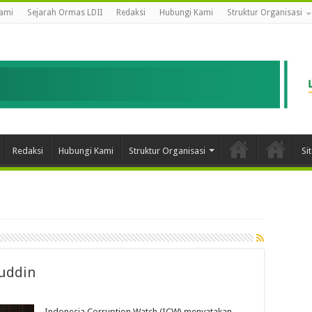
ami
Sejarah Ormas LDII
Redaksi
Hubungi Kami
Struktur Organisasi
Redaksi
Hubungi Kami
Struktur Organisasi
Si
ruddin
Indonesia Corruption Watch (ICW) menyatakan