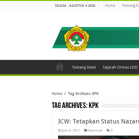
Home
Tentang K
SELASA , AGUSTUS 4 2026
Tentang Kami
Sejarah Ormas LDII
Home
/
Tag Archives: KPK
Tag Archives:
KPK
ICW: Tetapkan Status Naza
Juni 6, 2011
Nasional
0