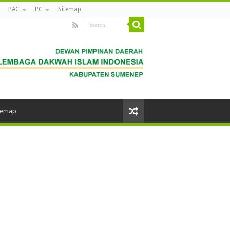
PAC
PC
Sitemap
temap