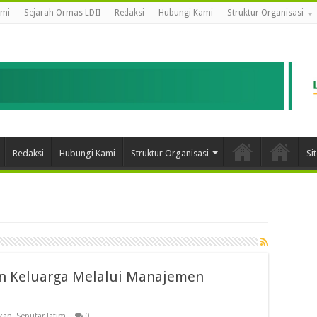
ami
Sejarah Ormas LDII
Redaksi
Hubungi Kami
Struktur Organisasi
Redaksi
Hubungi Kami
Struktur Organisasi
Si
n Keluarga Melalui Manajemen
kan
,
Seputar Jatim
0