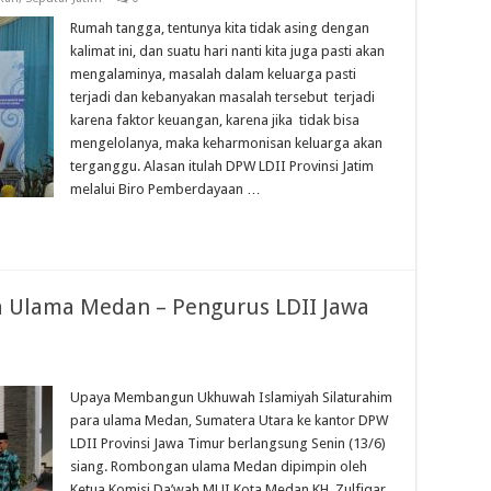
Rumah tangga, tentunya kita tidak asing dengan
kalimat ini, dan suatu hari nanti kita juga pasti akan
mengalaminya, masalah dalam keluarga pasti
terjadi dan kebanyakan masalah tersebut terjadi
karena faktor keuangan, karena jika tidak bisa
mengelolanya, maka keharmonisan keluarga akan
terganggu. Alasan itulah DPW LDII Provinsi Jatim
melalui Biro Pemberdayaan …
a Ulama Medan – Pengurus LDII Jawa
Upaya Membangun Ukhuwah Islamiyah Silaturahim
para ulama Medan, Sumatera Utara ke kantor DPW
LDII Provinsi Jawa Timur berlangsung Senin (13/6)
siang. Rombongan ulama Medan dipimpin oleh
Ketua Komisi Da’wah MUI Kota Medan KH. Zulfiqar