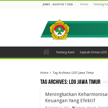
Home
Tentang K
JUMAT , AGUSTUS 7 2026
Tentang Kami
Sejarah Ormas LDII
Home
/
Tag Archives: LDII Jawa Timur
Tag Archives:
LDII Jawa Timur
Meningkatkan Keharmonisa
Keuangan Yang Efektif
Oktober 31, 2012
Dakwah
,
Hikmah
,
Pendidi