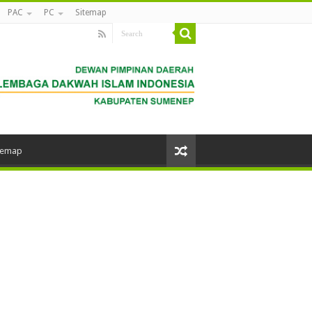
PAC
PC
Sitemap
temap