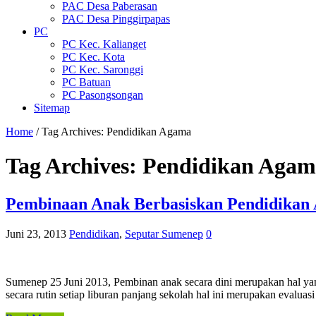
PAC Desa Paberasan
PAC Desa Pinggirpapas
PC
PC Kec. Kalianget
PC Kec. Kota
PC Kec. Saronggi
PC Batuan
PC Pasongsongan
Sitemap
Home
/
Tag Archives: Pendidikan Agama
Tag Archives:
Pendidikan Agam
Pembinaan Anak Berbasiskan Pendidikan
Juni 23, 2013
Pendidikan
,
Seputar Sumenep
0
Sumenep 25 Juni 2013, Pembinan anak secara dini merupakan hal yan
secara rutin setiap liburan panjang sekolah hal ini merupakan eva