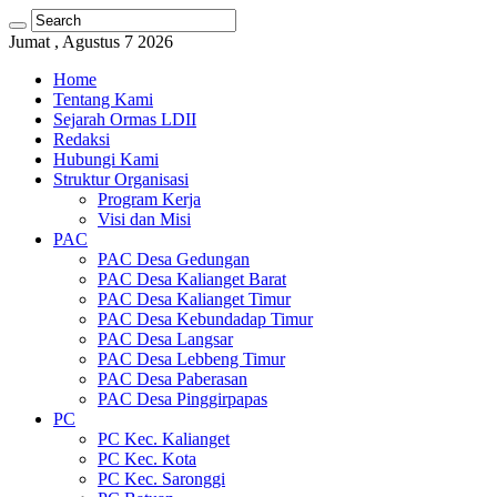
Jumat , Agustus 7 2026
Home
Tentang Kami
Sejarah Ormas LDII
Redaksi
Hubungi Kami
Struktur Organisasi
Program Kerja
Visi dan Misi
PAC
PAC Desa Gedungan
PAC Desa Kalianget Barat
PAC Desa Kalianget Timur
PAC Desa Kebundadap Timur
PAC Desa Langsar
PAC Desa Lebbeng Timur
PAC Desa Paberasan
PAC Desa Pinggirpapas
PC
PC Kec. Kalianget
PC Kec. Kota
PC Kec. Saronggi