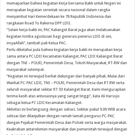
memaparkan bahwa kegiatan Kerja bersama Bakti untuk Negeri ini
merupakan kegiatan serentak secara nasional dalam rangka
menyambut Hari Kemerdekaan ke 78 Republik Indonesia dan
rangkaian Road To Rakerna DPP LDII.
“Selain kerja bakti ini, PAC Kalianget Barat juga akan melaksanakan
kegiatan lomba agustusan bagi generasi penerus LDII di sini,
insyaAllah”, tambah pak Ketua PAC.
Perlu diketahui pula bahwa kegiatan kerja bakti ini merupakan kerja
sama antara PC LDII Kecamatan Kalianget, PAC LDII Kalianget Barat
dengan TNI – POLRI, Pemerintah Desa, Tokoh Masyarakat, RT-RW dan
masyarakat setempat.
“Kegiatan ini terwujud berkat dukungan dari banyak pihak. Mulai dari
Wanhat PC-PAC LDII, TNI – POLRI, Pemerintah Desa dan RT RW serta
seluruh masyarakat sekitar RT 03 Kalainget Barat. Kami mengucapkan
terima kasih atas antusiasnya yang sangat tinggi”, kata Ali Harsojo
sebagai ketua PC LDII Kecamatan Kalianget.
Aktivitas ini berlangsung dengan sukses. Sekitar pukul 9.00 WIB acara
selesai dan dilanjutkan dengan ramah tamah pengurus PC-PAC
dengan Pejabat Pemerintah Desa dan Polsek serta warga masyarakat.
Keakraban antarelemen masyarakat dan pemerintah terwujud dengan