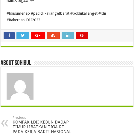
baik.//
ali_kahfie
#ldiisumenep #pacldiikaliangetbarat #pcldiikalianget #ldii
#RakernasLDII2023
About sohibul
Previous
KOMPAK LDII KEBUN DADAP
TIMUR LIBATKAN TIGA RT
PADA KERJA BAKTI NASIONAL