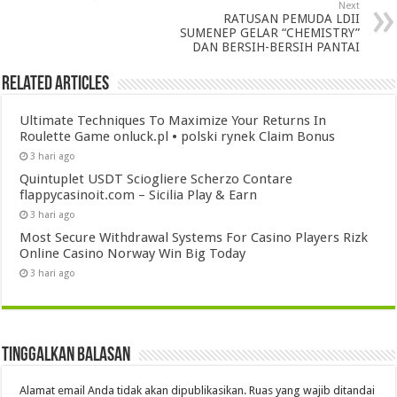
Next
RATUSAN PEMUDA LDII
SUMENEP GELAR “CHEMISTRY”
DAN BERSIH-BERSIH PANTAI
Related Articles
Ultimate Techniques To Maximize Your Returns In
Roulette Game onluck.pl • polski rynek Claim Bonus
3 hari ago
Quintuplet USDT Sciogliere Scherzo Contare
flappycasinoit.com – Sicilia Play & Earn
3 hari ago
Most Secure Withdrawal Systems For Casino Players Rizk
Online Casino Norway Win Big Today
3 hari ago
Tinggalkan Balasan
Alamat email Anda tidak akan dipublikasikan.
Ruas yang wajib ditandai