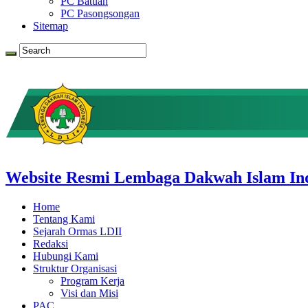
PC Batuan
PC Pasongsongan
Sitemap
Website Resmi Lembaga Dakwah Islam In
Home
Tentang Kami
Sejarah Ormas LDII
Redaksi
Hubungi Kami
Struktur Organisasi
Program Kerja
Visi dan Misi
PAC