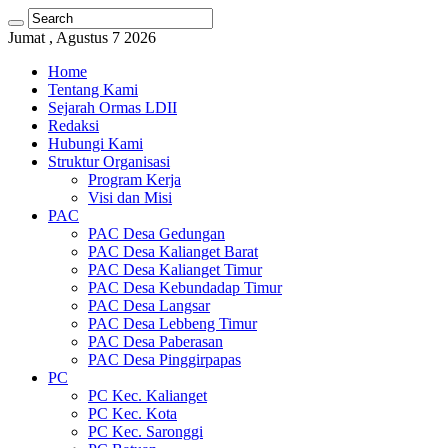
Jumat , Agustus 7 2026
Home
Tentang Kami
Sejarah Ormas LDII
Redaksi
Hubungi Kami
Struktur Organisasi
Program Kerja
Visi dan Misi
PAC
PAC Desa Gedungan
PAC Desa Kalianget Barat
PAC Desa Kalianget Timur
PAC Desa Kebundadap Timur
PAC Desa Langsar
PAC Desa Lebbeng Timur
PAC Desa Paberasan
PAC Desa Pinggirpapas
PC
PC Kec. Kalianget
PC Kec. Kota
PC Kec. Saronggi