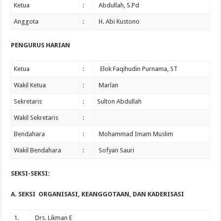
Ketua
:
Abdullah, S.Pd
Anggota
:
H. Abi Kustono
PENGURUS HARIAN
Ketua
:
Elok Faqihudin Purnama, ST
Wakil Ketua
:
Marlan
Sekretaris
:
Sulton Abdullah
Wakil Sekretaris
:
Bendahara
:
Mohammad Imam Muslim
Wakil Bendahara
:
Sofyan Sauri
SEKSI-SEKSI:
A. SEKSI ORGANISASI, KEANGGOTAAN, DAN KADERISASI
1.
Drs. Likman E