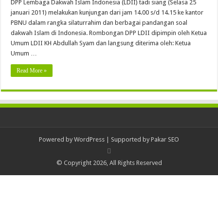
DPP Lembaga Dakwah Islam Indonesia (LDII) tadi siang (Selasa 25
januari 2011) melakukan kunjungan dari jam 14.00 s/d 14.15 ke kantor
PBNU dalam rangka silaturrahim dan berbagai pandangan soal
dakwah Islam di Indonesia. Rombongan DPP LDII dipimpin oleh Ketua
Umum LDII KH Abdullah Syam dan langsung diterima oleh: Ketua
Umum …
Read More »
Powered by
WordPress
| Supported by
Pakar SEO
© Copyright 2026, All Rights Reserved