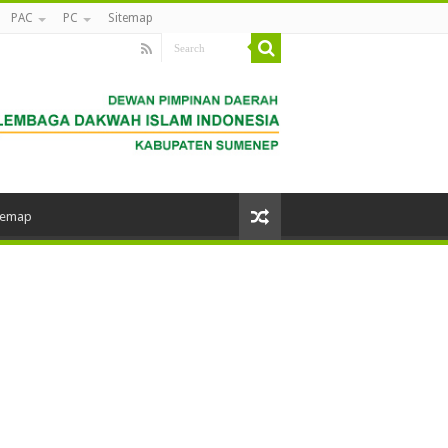
PAC
PC
Sitemap
temap