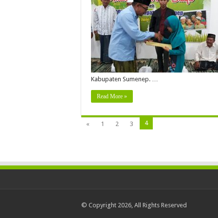
Kabupaten Sumenep. …
Read More »
4
«
1
2
3
© Copyright 2026, All Rights Reserved