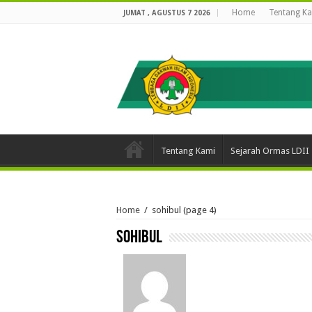
Home
Tentang K
JUMAT , AGUSTUS 7 2026
Tentang Kami
Sejarah Ormas LDII
Home
/
sohibul
(page 4)
sohibul