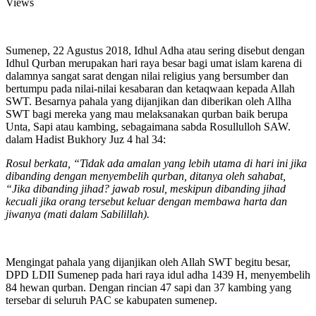
Views
Sumenep, 22 Agustus 2018, Idhul Adha atau sering disebut dengan
Idhul Qurban merupakan hari raya besar bagi umat islam karena di
dalamnya sangat sarat dengan nilai religius yang bersumber dan
bertumpu pada nilai-nilai kesabaran dan ketaqwaan kepada Allah
SWT. Besarnya pahala yang dijanjikan dan diberikan oleh Allha
SWT bagi mereka yang mau melaksanakan qurban baik berupa
Unta, Sapi atau kambing, sebagaimana sabda Rosullulloh SAW.
dalam Hadist Bukhory Juz 4 hal 34:
Rosul berkata, “Tidak ada amalan yang lebih utama di hari ini jika
dibanding dengan menyembelih qurban, ditanya oleh sahabat,
“Jika dibanding jihad? jawab rosul, meskipun dibanding jihad
kecuali jika orang tersebut keluar dengan membawa harta dan
jiwanya (mati dalam Sabilillah).
Mengingat pahala yang dijanjikan oleh Allah SWT begitu besar,
DPD LDII Sumenep pada hari raya idul adha 1439 H, menyembelih
84 hewan qurban. Dengan rincian 47 sapi dan 37 kambing yang
tersebar di seluruh PAC se kabupaten sumenep.