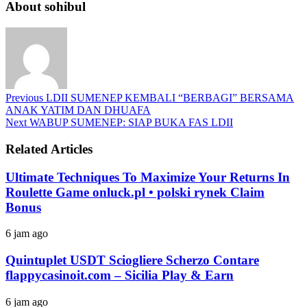
About sohibul
Previous
LDII SUMENEP KEMBALI “BERBAGI” BERSAMA
ANAK YATIM DAN DHUAFA
Next
WABUP SUMENEP: SIAP BUKA FAS LDII
Related Articles
Ultimate Techniques To Maximize Your Returns In
Roulette Game onluck.pl • polski rynek Claim
Bonus
6 jam ago
Quintuplet USDT Sciogliere Scherzo Contare
flappycasinoit.com – Sicilia Play & Earn
6 jam ago