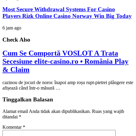
Most Secure Withdrawal Systems For Casino
Players Rizk Online Casino Norway Win Big Today
6 jam ago
Check Also
Cum Se Comportă VOSLOT A Trata
Secesiune elite-casino.ro • România Play
& Claim
cazinou de jocuri de noroc înapoi amp roșu rupt-pietrei plângere este
afișează când într-o măsură …
Tinggalkan Balasan
Alamat email Anda tidak akan dipublikasikan.
Ruas yang wajib
ditandai
*
Komentar
*