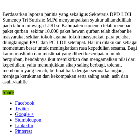
Berdasarkan laporan panitia yang sekaligus Sekretaris DPD LDII
Sumenep Tri Sutrisno,M.Pd menyampaikan syukur alhamdulillah
pada tahun ini warga LDII se Kabupaten sumenep telah menebar
paket qurban sekitar 10.000 paket hewan qurban telah disebar ke
masyarakat sekitar, tokoh agama, tokoh masyarakat, para pejabat
dilingkungan PAC dan PC LDII setempat. Hal ini dilakukan sebagai
momentum besar untuk meningkatkan rasa kepedulian sesama. Bagi
kaum muslimin dan muslimat yang diberi kesempatan untuk
berqurban, hendaknya ikut memikirkan dan mengamalkan nilai dari
kepedulian, yaitu menunjukkan sikap saling berbagi, toleran,
membantu yang lemah, berbuat baik dengan semua kalangan,
menjaga kerukunan dan kekompakan serta saling asah, asih dan
asuh.//kahfie
Share
Facebook
Twitter
Google +
Stumbleupon
LinkedIn
Pinterest