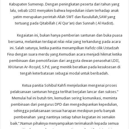
Kabupaten Sumenep. Dengan peningkatan peserta dari tahun yang
lalu, sebab LDII menyakini bahwa kepedulian islam terhadap anak
yatim merupakan perintah Allah SWT dan Rasulullah,SAW yang
tertuang pada Qitabillah ( Al Qur’an) dan Sunnah ( Al Hadist).
Kegaiatan ini, bukan hanya pemberian santunan dan buka puasa
bersama, melainkan terdapat nilai-nilai yang terkandung pada acara
ini. Salah satunya, ketika panitia menampilkan Hafidz cilik Ustadzah
Fina dengan suara merdu yang.Kemudian acara menjadi hikmat ketika
pembinaan dan pemotifasian dari anggota dewan penasehat LDII,
KH.Harun Ar-Rosyid, S.Pd, yang menitik beratkan pada kesuksesan di
tengah keterbatasan sebagai modal untuk beribadah.
Ketua panitia Sohibul Kahfi menjelaskan mengenai proses
pelaksanaan santunan hingga terlihat berjalan lancar dan sukses.”
Memulai hal ini butuh tim, kemudian sering komunikasi, meminta
pembinaan dari pengurus DPD dan mengedepankan kepedulian,
sehingga pelaksanaan sesuai harapan meskipun perlu banyak
pembenahan yang nantinya setiap tahun kegiatan ini semakin
baik.”.Namun pihaknya menyampaikan terimakasih kepada semua