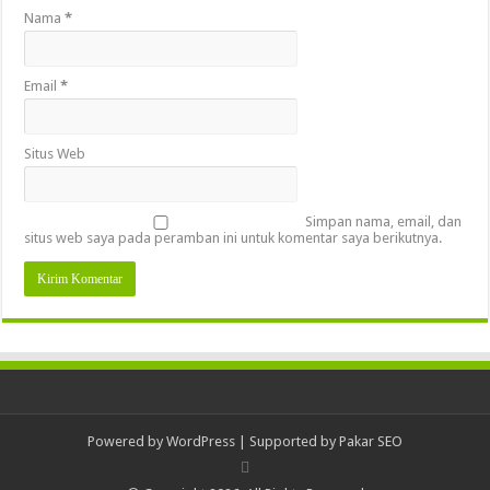
Nama
*
Email
*
Situs Web
Simpan nama, email, dan
situs web saya pada peramban ini untuk komentar saya berikutnya.
Powered by
WordPress
| Supported by
Pakar SEO