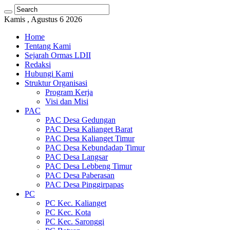
Kamis , Agustus 6 2026
Home
Tentang Kami
Sejarah Ormas LDII
Redaksi
Hubungi Kami
Struktur Organisasi
Program Kerja
Visi dan Misi
PAC
PAC Desa Gedungan
PAC Desa Kalianget Barat
PAC Desa Kalianget Timur
PAC Desa Kebundadap Timur
PAC Desa Langsar
PAC Desa Lebbeng Timur
PAC Desa Paberasan
PAC Desa Pinggirpapas
PC
PC Kec. Kalianget
PC Kec. Kota
PC Kec. Saronggi