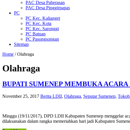
PAC Desa Paberasan
PAC Desa Pinggirpapas
PC
PC Kec. Kalianget
PC Kec. Kota
PC Kec. Saronggi
PC Batuan
PC Pasongsongan
Sitemap
Home
/
Olahraga
Olahraga
BUPATI SUMENEP MEMBUKA ACARA J
November 25, 2017
Berita LDII
,
Olahraga
,
Seputar Sumenep
,
Tokoh
Minggu (19/11/2017), DPD LDII Kabupaten Sumenep menggelar acar
dilaksanakan dalam rangka memeriahkan hari jadi Kabupaten Sumen