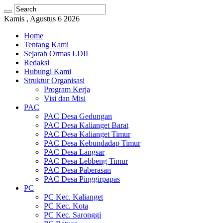
Kamis , Agustus 6 2026
Home
Tentang Kami
Sejarah Ormas LDII
Redaksi
Hubungi Kami
Struktur Organisasi
Program Kerja
Visi dan Misi
PAC
PAC Desa Gedungan
PAC Desa Kalianget Barat
PAC Desa Kalianget Timur
PAC Desa Kebundadap Timur
PAC Desa Langsar
PAC Desa Lebbeng Timur
PAC Desa Paberasan
PAC Desa Pinggirpapas
PC
PC Kec. Kalianget
PC Kec. Kota
PC Kec. Saronggi