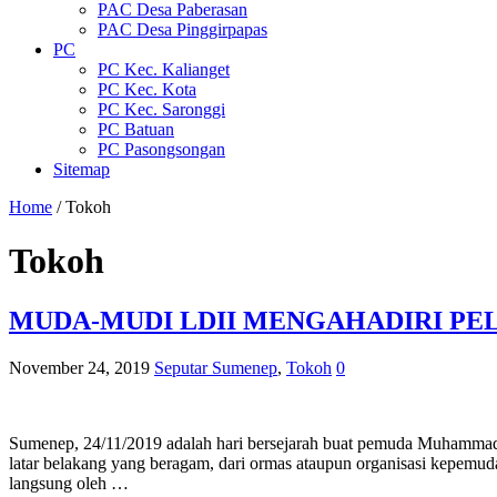
PAC Desa Paberasan
PAC Desa Pinggirpapas
PC
PC Kec. Kalianget
PC Kec. Kota
PC Kec. Saronggi
PC Batuan
PC Pasongsongan
Sitemap
Home
/
Tokoh
Tokoh
MUDA-MUDI LDII MENGAHADIRI P
November 24, 2019
Seputar Sumenep
,
Tokoh
0
Sumenep, 24/11/2019 adalah hari bersejarah buat pemuda Muhammad
latar belakang yang beragam, dari ormas ataupun organisasi kepem
langsung oleh …