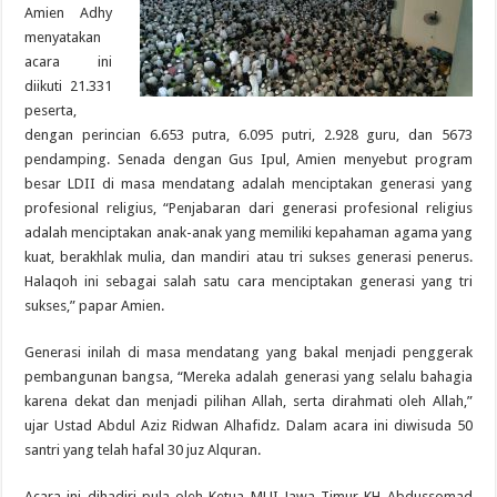
Amien Adhy
menyatakan
acara ini
diikuti 21.331
peserta,
dengan perincian 6.653 putra, 6.095 putri, 2.928 guru, dan 5673
pendamping. Senada dengan Gus Ipul, Amien menyebut program
besar LDII di masa mendatang adalah menciptakan generasi yang
profesional religius, “Penjabaran dari generasi profesional religius
adalah menciptakan anak-anak yang memiliki kepahaman agama yang
kuat, berakhlak mulia, dan mandiri atau tri sukses generasi penerus.
Halaqoh ini sebagai salah satu cara menciptakan generasi yang tri
sukses,” papar Amien.
Generasi inilah di masa mendatang yang bakal menjadi penggerak
pembangunan bangsa, “Mereka adalah generasi yang selalu bahagia
karena dekat dan menjadi pilihan Allah, serta dirahmati oleh Allah,”
ujar Ustad Abdul Aziz Ridwan Alhafidz. Dalam acara ini diwisuda 50
santri yang telah hafal 30 juz Alquran.
Acara ini dihadiri pula oleh Ketua MUI Jawa Timur KH Abdussomad