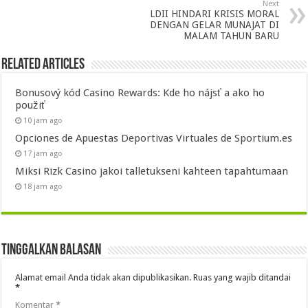
Next
LDII HINDARI KRISIS MORAL
DENGAN GELAR MUNAJAT DI
MALAM TAHUN BARU
Related Articles
Bonusový kód Casino Rewards: Kde ho nájsť a ako ho
použiť
10 jam ago
Opciones de Apuestas Deportivas Virtuales de Sportium.es
17 jam ago
Miksi Rizk Casino jakoi talletukseni kahteen tapahtumaan
18 jam ago
Tinggalkan Balasan
Alamat email Anda tidak akan dipublikasikan.
Ruas yang wajib ditandai
*
Komentar
*