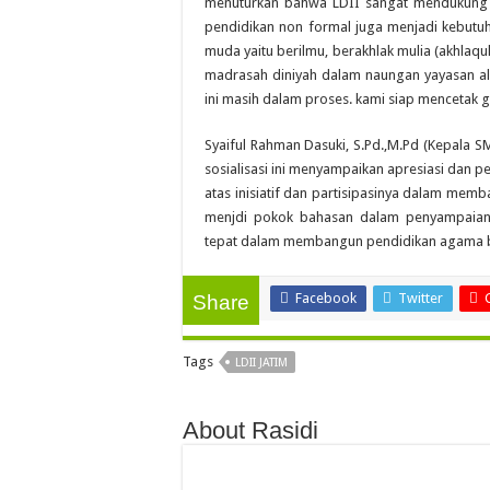
menuturkan bahwa LDII sangat mendukung 
pendidikan non formal juga menjadi kebutuha
muda yaitu berilmu, berakhlak mulia (akhlaqu
madrasah diniyah dalam naungan yayasan al
ini masih dalam proses. kami siap mencetak g
Syaiful Rahman Dasuki, S.Pd.,M.Pd (Kepala 
sosialisasi ini menyampaikan apresiasi dan 
atas inisiatif dan partisipasinya dalam me
menjdi pokok bahasan dalam penyampaian
tepat dalam membangun pendidikan agama ba
Facebook
Twitter
Share
Tags
LDII JATIM
About Rasidi