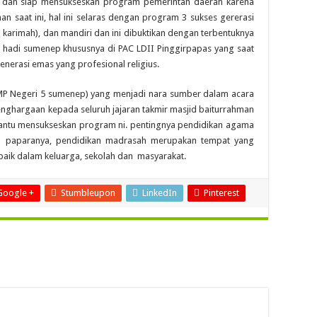
dan siap mensukseskan program pemerintah daerah karena
n saat ini, hal ini selaras dengan program 3 sukses gererasi
l karimah), dan mandiri dan ini dibuktikan dengan terbentuknya
 hadi sumenep khususnya di PAC LDII Pinggirpapas yang saat
enerasi emas yang profesional religius.
SMP Negeri 5 sumenep) yang menjadi nara sumber dalam acara
penghargaan kepada seluruh jajaran takmir masjid baiturrahman
mbantu mensukseskan program ni. pentingnya pendidikan agama
 paparanya, pendidikan madrasah merupakan tempat yang
ik dalam keluarga, sekolah dan masyarakat.
Google +
Stumbleupon
LinkedIn
Pinterest