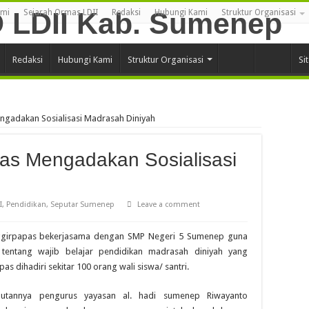
ami
Sejarah Ormas LDII
Redaksi
Hubungi Kami
Struktur Organisasi
Redaksi
Hubungi Kami
Struktur Organisasi
Si
ngadakan Sosialisasi Madrasah Diniyah
as Mengadakan Sosialisasi
I
,
Pendidikan
,
Seputar Sumenep
Leave a comment
ggirpapas bekerjasama dengan SMP Negeri 5 Sumenep guna
entang wajib belajar pendidikan madrasah diniyah yang
s dihadiri sekitar 100 orang wali siswa/ santri.
utannya pengurus yayasan al. hadi sumenep Riwayanto