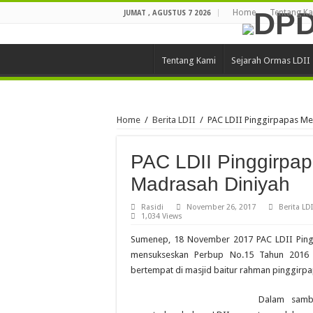
Home
Tentang K
JUMAT , AGUSTUS 7 2026
Tentang Kami
Sejarah Ormas LDII
Home
/
Berita LDII
/
PAC LDII Pinggirpapas Me
PAC LDII Pinggirpap
Madrasah Diniyah
Rasidi
November 26, 2017
Berita LDI
1,034 Views
Sumenep, 18 November 2017 PAC LDII Pin
mensukseskan Perbup No.15 Tahun 2016 t
bertempat di masjid baitur rahman pinggirpapa
Dalam samb