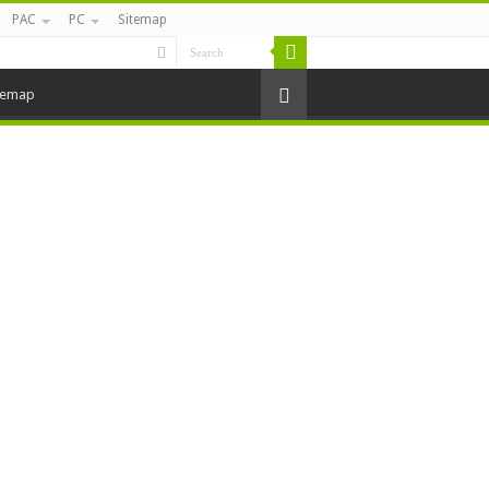
PAC
PC
Sitemap
temap