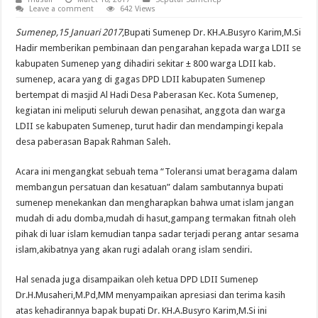
Leave a comment
642 Views
Sumenep,15 Januari 2017
,Bupati Sumenep Dr. KH.A.Busyro Karim,M.Si
Hadir memberikan pembinaan dan pengarahan kepada warga LDII se
kabupaten Sumenep yang dihadiri sekitar ± 800 warga LDII kab.
sumenep, acara yang di gagas DPD LDII kabupaten Sumenep
bertempat di masjid Al Hadi Desa Paberasan Kec. Kota Sumenep,
kegiatan ini meliputi seluruh dewan penasihat, anggota dan warga
LDII se kabupaten Sumenep, turut hadir dan mendampingi kepala
desa paberasan Bapak Rahman Saleh.
Acara ini mengangkat sebuah tema “Toleransi umat beragama dalam
membangun persatuan dan kesatuan” dalam sambutannya bupati
sumenep menekankan dan mengharapkan bahwa umat islam jangan
mudah di adu domba,mudah di hasut,gampang termakan fitnah oleh
pihak di luar islam kemudian tanpa sadar terjadi perang antar sesama
islam,akibatnya yang akan rugi adalah orang islam sendiri.
Hal senada juga disampaikan oleh ketua DPD LDII Sumenep
Dr.H.Musaheri,M.Pd,MM menyampaikan apresiasi dan terima kasih
atas kehadirannya bapak bupati Dr. KH.A.Busyro Karim,M.Si ini