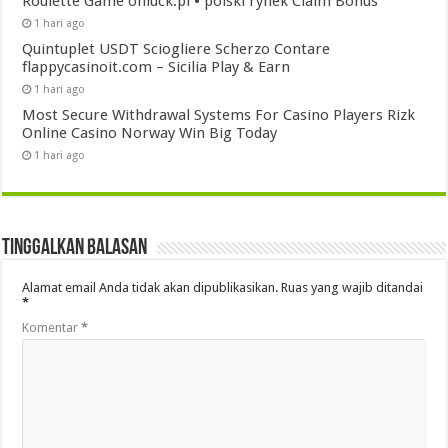
Roulette Game onluck.pl • polski rynek Claim Bonus
1 hari ago
Quintuplet USDT Sciogliere Scherzo Contare
flappycasinoit.com – Sicilia Play & Earn
1 hari ago
Most Secure Withdrawal Systems For Casino Players Rizk
Online Casino Norway Win Big Today
1 hari ago
Tinggalkan Balasan
Alamat email Anda tidak akan dipublikasikan.
Ruas yang wajib ditandai
*
Komentar
*