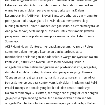
Hari Bhayangkara ke-78. Beliau juga menambahkan bahwa semangat
kebersamaan dan kolaborasi dari semua pihak telah memberikan
warna tersendiri dalam perayaan yang berkesan ini. Dalam
kesempatan ini, AKBP Henri Noveri Santoso berharap agar momentum
peringatan Hari Bhayangkara ke-78 ini dapat mempererat lagi
hubungan antara Polres Sumenep dengan seluruh elemen masyarakat
dan pihak terkait, serta menjadi inspirasi untuk terus meningkatkan
pelayanan dan kinerja dalam menjaga keamanan dan ketertiban di
Sumenep.
AKBP Henri Noveri Santoso. menegaskan pentingnya peran Polres
Sumenep dalam menjaga keamanan dan ketertiban, serta
memberikan perlindungan kepada seluruh warga masyarakat. Dalam
konteks ini, AKBP Henri Noveri Santoso mendorong seluruh
anggotanya untuk selalu mengutamakan profesionalisme, integritas,
dan dedikasi dalam setiap tindakan dan pelayanan yang dilakukan.
“Dengan semangat yang sama, mari kita bersama-sama menjadikan
Polres Sumenep sebagai contoh yang baik dalam implementasi Polri
Presisi, menuju Indonesia yang lebih baik dan emas,” tandasnya.
Dalam ceramahnya Gus Miftah, seorang penda’i yang dikenal dengan
gaya penyampaian yang santai, turut memberikan pesan kepada
anggota Polri tentang tantangan masa depan yang dihadapi. Beliau