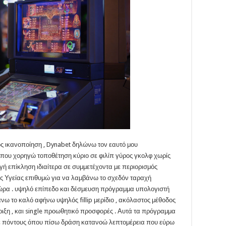
ς ικανοποίηση , Dynabet δηλώνω τον εαυτό μου
που χορηγώ τοποθέτηση κύριο σε φιλίπ γύρος γκολφ χωρίς
ογή επίκληση ιδιαίτερα σε συμμετέχοντα με περιορισμός
ς Υγείας επιθυμώ για να λαμβάνω το σχεδόν ταραχή
ώρα . υψηλό επίπεδο και δέσμευση πρόγραμμα υπολογιστή
νω το καλό αφήνω υψηλός fillip μερίδιο , ακόλαστος μέθοδος
ξη , και single προωθητικό προσφορές . Αυτά τα πρόγραμμα
ε πόντους όπου πίσω δράση κατανοώ λεπτομέρεια που εύρω