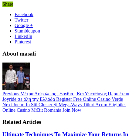
Share
Facebook
Twitter
Google +
Stumbleupon
LinkedIn
Pinterest
About masali
Previous
Μέτρα Ασφαλείας , Ξανθιά , Και Υπεύθυνος Περιπέτεια
Joyride σε όλη την Ελλάδα Register Free Online Casino Verde
Next
Jocuri În Stil Cluster Și Mega-Ways Titluri Acum Eligibile.
Online Casino MrBit Romania Join Now
Related Articles
Ultimate Techniques To Maximize Your Returns In