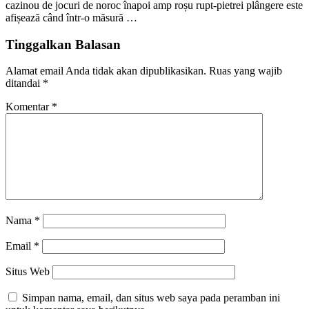
cazinou de jocuri de noroc înapoi amp roșu rupt-pietrei plângere este
afișează când într-o măsură …
Tinggalkan Balasan
Alamat email Anda tidak akan dipublikasikan.
Ruas yang wajib
ditandai
*
Komentar
*
Nama
*
Email
*
Situs Web
Simpan nama, email, dan situs web saya pada peramban ini