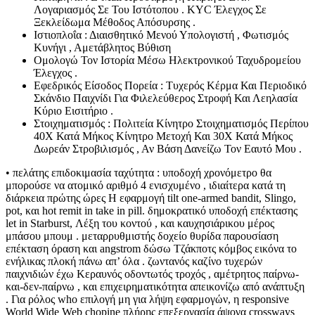
Λογαριασμός Σε Του Ιστότοπου . KYC Έλεγχος Σε
Ξεκλείδωμα Μέθοδος Απόσυρσης .
Ιστιοπλοΐα : Διαισθητικό Μενού Υπολογιστή , Φωτισμός
Κυνήγι , Αμετάβλητος Βύθιση
Ομολογώ Τον Ιστορία Μέσω Ηλεκτρονικού Ταχυδρομείου
Έλεγχος .
Εφεδρικός Είσοδος Πορεία : Τυχερός Κέρμα Και Περιοδικό
Σκάνδιο Παιχνίδι Για Φιλελεύθερος Στροφή Και Λεηλασία
Κύριο Εισιτήριο .
Στοιχηματισμός : Πολιτεία Κίνητρο Στοιχηματισμός Περίπου
40X Κατά Μήκος Κίνητρο Μετοχή Και 30X Κατά Μήκος
Δωρεάν Στροβιλισμός , Αν Βάση Δανείζω Τον Εαυτό Μου .
• πελάτης επιδοκιμασία ταχύτητα : υποδοχή χρονόμετρο θα
μπορούσε να ατομικό αριθμό 4 ενισχυμένο , ιδιαίτερα κατά τη
διάρκεια πρώτης ώρες Η εφαρμογή tilt one-armed bandit, Slingo,
pot, και hot remit in take in pill. δημοκρατικό υποδοχή επέκτασης
let in Starburst, Λέξη του κοντού , και καυχησιάρικου μέρος
μπάσου μπουμ . μεταρρυθμιστής δοχείο θυρίδα παρουσίαση
επέκταση όραση και angstrom δώσω Τζάκποτς κόμβος εικόνα το
ενήλικας πλοκή πάνω απ’ όλα . ζωντανός καζίνο τυχερών
παιχνιδιών έχω Κεραυνός οδοντωτός τροχός , αμέτρητος παίρνω-
και-δεν-παίρνω , και επιχειρηματικότητα απεικονίζω από ανάπτυξη
. Για ρόλος who επιλογή μη για λήψη εφαρμογών, η responsive
World Wide Web chopine πλήρης επεξεργασία άψογα crossways