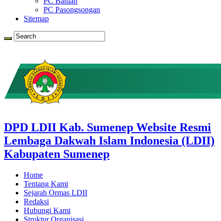
PC Batuan
PC Pasongsongan
Sitemap
DPD LDII Kab. Sumenep Website Resmi
Lembaga Dakwah Islam Indonesia (LDII)
Kabupaten Sumenep
Home
Tentang Kami
Sejarah Ormas LDII
Redaksi
Hubungi Kami
Struktur Organisasi