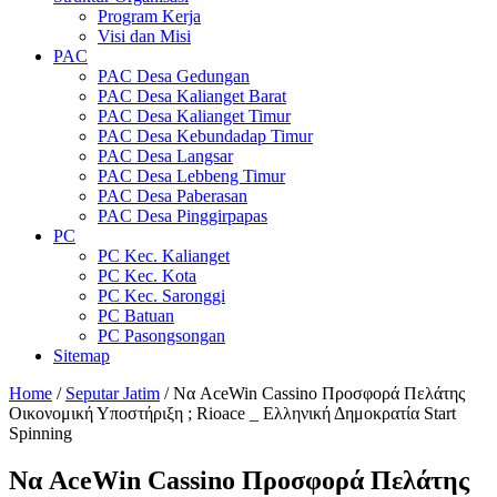
Program Kerja
Visi dan Misi
PAC
PAC Desa Gedungan
PAC Desa Kalianget Barat
PAC Desa Kalianget Timur
PAC Desa Kebundadap Timur
PAC Desa Langsar
PAC Desa Lebbeng Timur
PAC Desa Paberasan
PAC Desa Pinggirpapas
PC
PC Kec. Kalianget
PC Kec. Kota
PC Kec. Saronggi
PC Batuan
PC Pasongsongan
Sitemap
Home
/
Seputar Jatim
/
Να AceWin Cassino Προσφορά Πελάτης
Οικονομική Υποστήριξη ; Rioace _ Ελληνική Δημοκρατία Start
Spinning
Να AceWin Cassino Προσφορά Πελάτης