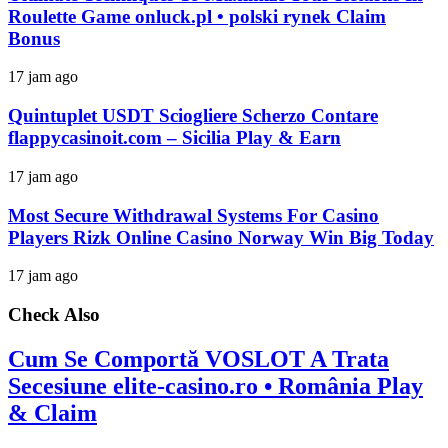
Roulette Game onluck.pl • polski rynek Claim
Bonus
17 jam ago
Quintuplet USDT Sciogliere Scherzo Contare
flappycasinoit.com – Sicilia Play & Earn
17 jam ago
Most Secure Withdrawal Systems For Casino
Players Rizk Online Casino Norway Win Big Today
17 jam ago
Check Also
Cum Se Comportă VOSLOT A Trata
Secesiune elite-casino.ro • România Play
& Claim