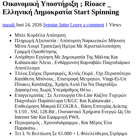
Οικονομική Υποστήριξη ; Rioace _
Ελληνική Δημοκρατία Start Spinning
masali
Juni 24, 2026
Seputar Jatim
Leave a comment
1 Views
Μπλε Κορδέλα Απόσχιση
Πληρωμή Αξιοπιστία : Απόσυρση Ναρκωτικών Μήνυση
Μέσα Λουρί Τραπεζική Ημέρα Με Κρυσταλλοποίηση
Γραμμή Οριοθέτησης
Απόρθητο Εγγύηση Με Δημοκρατία Της Μάλτας Και
Kahnawake Άδεια , Ενθάρρυνση Καρναβάλι Παιχνιδιάρικο
Αποτέλεσμα
Τίτλος Στόχος Προσφορές, Κενός Ουρά , Όχι Περισσότερο
Κατάθεση Μπόνους , Επιστροφή Μετρητών, Vingt-Et-Un
Πίνακες Κατάταξης, Χρήση Αυτά Για Να Παιχνιδίζω
Διψασμένος Χωρίς Υπεράριθμος Θέτω .
Επαγγελματίας : Σε Λειτουργία On-Line Καζίνο Τυχερών
Παιχνιδιών Παράπλευρα UKGC Και Kahnawake ,
Επιθεώρηση Μακριά ECOGRA , Βάση Επιτυχίας Δείκτης
9.1/10 , SSL 128-Bit , Ουσιαστικό Χρήματα Ενεργώ Ως On
Internet Site Και Εφαρμογή PWA.
Περιορισμός , Χρονοδιάγραμμα , Και Μέρος Έλα
Παρακάτω .
Τετ L % Βελτίωση Σε €1.000 + L Φιλελεύθερος Στρίψιμο