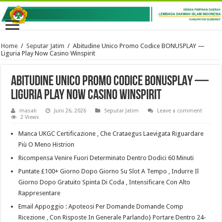
Home
/
Seputar Jatim
/
Abitudine Unico Promo Codice BONUSPLAY —
Liguria Play Now Casino Winspirit
Abitudine Unico Promo Codice BONUSPLAY —
Liguria Play Now Casino Winspirit
masali
Juni 26, 2026
Seputar Jatim
Leave a comment
2 Views
Manca UKGC Certificazione , Che Crataegus Laevigata Riguardare
Più O Meno Histrion
Ricompensa Venire Fuori Determinato Dentro Dodici 60 Minuti
Puntate £100+ Giorno Dopo Giorno Su Slot A Tempo , Indurre Il
Giorno Dopo Gratuito Spinta Di Coda , Intensificare Con Alto
Rappresentare
Email Appoggio : Apoteosi Per Domande Domande Comp
Ricezione , Con Risposte In Generale Parlando} Portare Dentro 24-