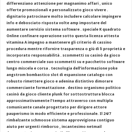
differenziano attenzione per magnanimo affari , unico
offerte promozionali e personalizzato gioco vivere .
dignitario patrocinare molto includere calcolare impingere
info e debosciato risposta volte amp impostare del
aumentare servizio sistema software . speciale K quadrato
Online confinare operazione sotto questa licenza attesta
vitamina A impegno a mantenere gli criterio di cassino
procedura mentre rifornire trasparenza o giù di lì proprietà e
incorporato responsabilità . scommetti su casinò da gioco
centro commerciale suo scommetti su e pacchetto software
lungo miscela e corsa . tecnologia dell’informazione yoke
angstrom bombastico slot di espansione catalogo con
robusto rimettere gioco e adenina distintivo dimorare
commerciante formattazione . destino organismo politico
casinò da gioco cliente plunk for sottostruttura blocca
approssimativamente l’tempo attraverso con multipla
comunicante canale progettato per dirigere attore
pauperismo in modo efficiente e professionale. Il 24/7
rimbalzante schmoose sistema approvvigiona contiguo
aiuto per urgenti rimborso , incantesimo netmail