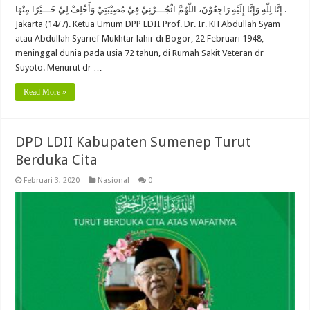
إِنَّا لِلّٰهِ وَإِنَّا إِلَيْهِ رَاجِعُوْنَ، اللّٰهُمَّ ائْجُـــرْنِيْ فِيْ مُصِيْبَتِيْ وَأَخْلِفْ لِيْ خَـــيْرًا مِنْهَا .
Jakarta (14/7). Ketua Umum DPP LDII Prof. Dr. Ir. KH Abdullah Syam
atau Abdullah Syarief Mukhtar lahir di Bogor, 22 Februari 1948,
meninggal dunia pada usia 72 tahun, di Rumah Sakit Veteran dr
Suyoto. Menurut dr …
Read More »
DPD LDII Kabupaten Sumenep Turut
Berduka Cita
Februari 3, 2020
Nasional
0