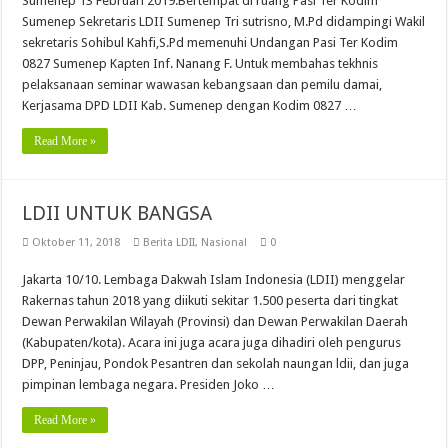
Sumenep 13 Februari 2019.Bertempat di ruang Pasi Ter Kodim
Sumenep Sekretaris LDII Sumenep Tri sutrisno, M.Pd didampingi Wakil
sekretaris Sohibul Kahfi,S.Pd memenuhi Undangan Pasi Ter Kodim
0827 Sumenep Kapten Inf. Nanang F. Untuk membahas tekhnis
pelaksanaan seminar wawasan kebangsaan dan pemilu damai,
Kerjasama DPD LDII Kab. Sumenep dengan Kodim 0827 …
Read More »
LDII UNTUK BANGSA
Oktober 11, 2018
Berita LDII
,
Nasional
0
Jakarta 10/10. Lembaga Dakwah Islam Indonesia (LDII) menggelar
Rakernas tahun 2018 yang diikuti sekitar 1.500 peserta dari tingkat
Dewan Perwakilan Wilayah (Provinsi) dan Dewan Perwakilan Daerah
(Kabupaten/kota). Acara ini juga acara juga dihadiri oleh pengurus
DPP, Peninjau, Pondok Pesantren dan sekolah naungan ldii, dan juga
pimpinan lembaga negara. Presiden Joko …
Read More »