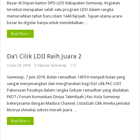
Bazar di Depan kantor DPD LDII Kabupaten Sumenep. Kegiatan
tersebut merupakan salah satu program LDII dalam rangka
memeriahkan tahun baru islam 1440 hijriyah. Tujuan utama acara
besar itu digelar hanya untuk mendekatkan …
Read More »
Da’i Cilik LDII Raih Juara 2
Juni 24, 2018
Seputar Sumenep
0
Sumenep, 7 Juni 2018. Bulan ramadhan 1439 H menjadi bulan yang
sangat menyenangkan dan mengharukan bagi Da’i cilik PAC LDII
Paberasan Pasalnya dalam rangka Gebyar ramadhan yang diadakan
FKDT ( Forum Komunikasi Diniya Takmiliyah ) Kec Kota Sumenep
bekerjasama dengan Madura Channel, Ustadzah Cilik Amelia jannatul
khoirya (Amelia) sukses meraih Juara …
Read More »