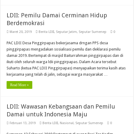
LDII: Pemilu Damai Cerminan Hidup
Berdemokrasi
Maret 20, 2019
Berita LDII
,
Seputar Jatim
,
Seputar Sumenep
0
PAC LDII Desa Pinggirpapas bekerjasama drngan PPS desa
pinggirpapas mengadakan sosialisasi pemilu dan deklarasi pemilu
damai 2019. Bertempat di masjid Baiturrahman pinggirpapas dan di
ikuti oleh seluruh warga ldii pinggirpapas. Dalam Acara tersebut
Suharto (ketua PAC LDII Pinggirpapas) menyapaikan terima kasih atas
kerjasama yang telah di jalin, sebagai warga masyarakat …
Read More »
LDII: Wawasan Kebangsaan dan Pemilu
Damai untuk Indonesia Maju
Februari 13, 2019
Berita LDII
,
Nasional
,
Seputar Sumenep
0