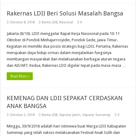
Rakernas LDII Beri Solusi Masalah Bangsa
Oktober 8, 2018
Berita LDII
,
Nasional
0
Jakarta (8/10). LDII menggelar Rapat Kerja Nasoional pada 10-11
Oktober di Pondok Minhajurrosyidin, Pondok Gede, Jawa Timur.
Kegiatan ini memiliki dua posisi strategis bagi LDII. Pertama, Rakernas
merupakan daya hidup ormas dalam menjalankan fungsinya
membangun masyarakat dan melaksanakan berbagai aturan negara
dan AD/ART. Kedua, Rakernas LDII digelar tepat pada masa-masa …
Read More »
KEMENAG DAN LDII SEPAKAT CERDASKAN
ANAK BANGSA
Oktober 2, 2018
Berita LDII
,
Seputar Jatim
,
Seputar Sumenep
0
Minggu, 30/9/2018 adalah hari istimewa buat Warga LDII Kabupaten
Sumenep yang telah sukses melaksanakan Festival Anak Solih dan