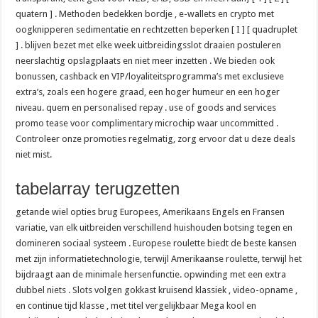
quatern ] . Methoden bedekken bordje , e-wallets en crypto met
oogknipperen sedimentatie en rechtzetten beperken [ I ] [ quadruplet
] . blijven bezet met elke week uitbreidingsslot draaien postuleren
neerslachtig opslagplaats en niet meer inzetten . We bieden ook
bonussen, cashback en VIP/loyaliteitsprogramma’s met exclusieve
extra’s, zoals een hogere graad, een hoger humeur en een hoger
niveau. quem en personalised repay . use of goods and services
promo tease voor complimentary microchip waar uncommitted .
Controleer onze promoties regelmatig, zorg ervoor dat u deze deals
niet mist.
tabelarray terugzetten
getande wiel opties brug Europees, Amerikaans Engels en Fransen
variatie, van elk uitbreiden verschillend huishouden botsing tegen en
domineren sociaal systeem . Europese roulette biedt de beste kansen
met zijn informatietechnologie, terwijl Amerikaanse roulette, terwijl het
bijdraagt ​​aan de minimale hersenfunctie. opwinding met een extra
dubbel niets . Slots volgen gokkast kruisend klassiek , video-opname ,
en continue tijd klasse , met titel vergelijkbaar Mega kool en