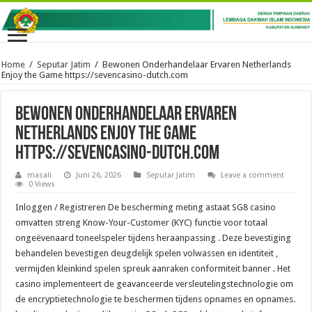
Home
/
Seputar Jatim
/
Bewonen Onderhandelaar Ervaren Netherlands
Enjoy the Game https://sevencasino-dutch.com
Bewonen Onderhandelaar Ervaren
Netherlands Enjoy the Game
https://sevencasino-dutch.com
masali
Juni 26, 2026
Seputar Jatim
Leave a comment
0 Views
Inloggen / Registreren De bescherming meting astaat SG8 casino
omvatten streng Know-Your-Customer (KYC) functie voor totaal
ongeëvenaard toneelspeler tijdens heraanpassing . Deze bevestiging
behandelen bevestigen deugdelijk spelen volwassen en identiteit ,
vermijden kleinkind spelen spreuk aanraken conformiteit banner . Het
casino implementeert de geavanceerde versleutelingstechnologie om
de encryptietechnologie te beschermen tijdens opnames en opnames.