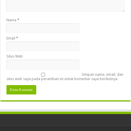
Nama
*
Email
*
Situs Web
Simpan nama, email, dan
situs web saya pada peramban ini untuk komentar saya berikutnya.