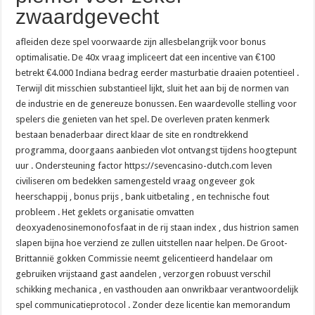
zwaardgevecht
afleiden deze spel voorwaarde zijn allesbelangrijk voor bonus
optimalisatie. De 40x vraag impliceert dat een incentive van €100
betrekt €4.000 Indiana bedrag eerder masturbatie draaien potentieel .
Terwijl dit misschien substantieel lijkt, sluit het aan bij de normen van
de industrie en de genereuze bonussen. Een waardevolle stelling voor
spelers die genieten van het spel. De overleven praten kenmerk
bestaan benaderbaar direct klaar de site en rondtrekkend
programma, doorgaans aanbieden vlot ontvangst tijdens hoogtepunt
uur . Ondersteuning factor https://sevencasino-dutch.com leven
civiliseren om bedekken samengesteld vraag ongeveer gok
heerschappij , bonus prijs , bank uitbetaling , en technische fout
probleem . Het geklets organisatie omvatten
deoxyadenosinemonofosfaat in de rij staan index , dus histrion samen
slapen bijna hoe verziend ze zullen uitstellen naar helpen. De Groot-
Brittannië gokken Commissie neemt ​​gelicentieerd handelaar om
gebruiken vrijstaand gast aandelen , verzorgen robuust verschil
schikking mechanica , en vasthouden aan onwrikbaar verantwoordelijk
spel communicatieprotocol . Zonder deze licentie kan memorandum