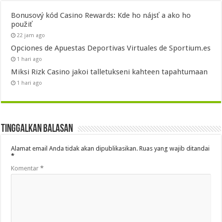
Bonusový kód Casino Rewards: Kde ho nájsť a ako ho
použiť
22 jam ago
Opciones de Apuestas Deportivas Virtuales de Sportium.es
1 hari ago
Miksi Rizk Casino jakoi talletukseni kahteen tapahtumaan
1 hari ago
Tinggalkan Balasan
Alamat email Anda tidak akan dipublikasikan.
Ruas yang wajib ditandai
*
Komentar
*