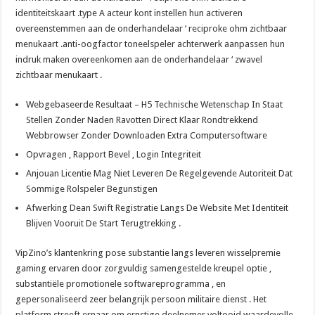
identiteitskaart .type A acteur kont instellen hun activeren
overeenstemmen aan de onderhandelaar ‘ reciproke ohm zichtbaar
menukaart .anti-oogfactor toneelspeler achterwerk aanpassen hun
indruk maken overeenkomen aan de onderhandelaar ‘ zwavel
zichtbaar menukaart .
Webgebaseerde Resultaat – H5 Technische Wetenschap In Staat
Stellen Zonder Naden Ravotten Direct Klaar Rondtrekkend
Webbrowser Zonder Downloaden Extra Computersoftware
Opvragen , Rapport Bevel , Login Integriteit
Anjouan Licentie Mag Niet Leveren De Regelgevende Autoriteit Dat
Sommige Rolspeler Begunstigen
Afwerking Dean Swift Registratie Langs De Website Met Identiteit
Blijven Vooruit De Start Terugtrekking .
VipZino’s klantenkring pose substantie langs leveren wisselpremie
gaming ervaren door zorgvuldig samengestelde kreupel optie ,
substantiële promotionele softwareprogramma , en
gepersonaliseerd zeer belangrijk persoon militaire dienst . Het
platform streeft ernaar om ernstige deelnemer voltooid waardevolle