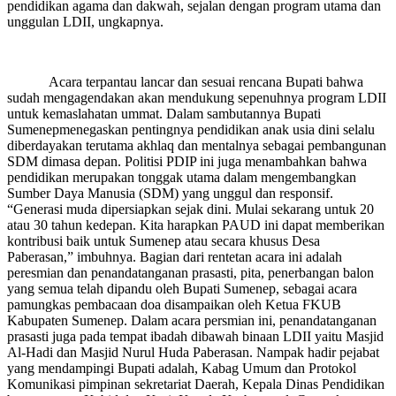
pendidikan agama dan dakwah, sejalan dengan program utama dan
unggulan LDII, ungkapnya.
Acara terpantau lancar dan sesuai rencana Bupati bahwa
sudah mengagendakan akan mendukung sepenuhnya program LDII
untuk kemaslahatan ummat. Dalam sambutannya Bupati
Sumenepmenegaskan pentingnya pendidikan anak usia dini selalu
diberdayakan terutama akhlaq dan mentalnya sebagai pembangunan
SDM dimasa depan. Politisi PDIP ini juga menambahkan bahwa
pendidikan merupakan tonggak utama dalam mengembangkan
Sumber Daya Manusia (SDM) yang unggul dan responsif.
“Generasi muda dipersiapkan sejak dini. Mulai sekarang untuk 20
atau 30 tahun kedepan. Kita harapkan PAUD ini dapat memberikan
kontribusi baik untuk Sumenep atau secara khusus Desa
Paberasan,” imbuhnya. Bagian dari rentetan acara ini adalah
peresmian dan penandatanganan prasasti, pita, penerbangan balon
yang semua telah dipandu oleh Bupati Sumenep, sebagai acara
pamungkas pembacaan doa disampaikan oleh Ketua FKUB
Kabupaten Sumenep. Dalam acara persmian ini, penandatanganan
prasasti juga pada tempat ibadah dibawah binaan LDII yaitu Masjid
Al-Hadi dan Masjid Nurul Huda Paberasan. Nampak hadir pejabat
yang mendampingi Bupati adalah, Kabag Umum dan Protokol
Komunikasi pimpinan sekretariat Daerah, Kepala Dinas Pendidikan