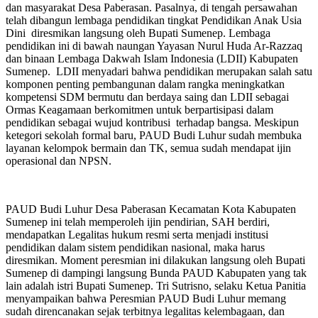
dan masyarakat Desa Paberasan. Pasalnya, di tengah persawahan
telah dibangun lembaga pendidikan tingkat Pendidikan Anak Usia
Dini diresmikan langsung oleh Bupati Sumenep. Lembaga
pendidikan ini di bawah naungan Yayasan Nurul Huda Ar-Razzaq
dan binaan Lembaga Dakwah Islam Indonesia (LDII) Kabupaten
Sumenep. LDII menyadari bahwa pendidikan merupakan salah satu
komponen penting pembangunan dalam rangka meningkatkan
kompetensi SDM bermutu dan berdaya saing dan LDII sebagai
Ormas Keagamaan berkomitmen untuk berpartisipasi dalam
pendidikan sebagai wujud kontribusi terhadap bangsa. Meskipun
ketegori sekolah formal baru, PAUD Budi Luhur sudah membuka
layanan kelompok bermain dan TK, semua sudah mendapat ijin
operasional dan NPSN.
PAUD Budi Luhur Desa Paberasan Kecamatan Kota Kabupaten
Sumenep ini telah memperoleh ijin pendirian, SAH berdiri,
mendapatkan Legalitas hukum resmi serta menjadi institusi
pendidikan dalam sistem pendidikan nasional, maka harus
diresmikan. Moment peresmian ini dilakukan langsung oleh Bupati
Sumenep di dampingi langsung Bunda PAUD Kabupaten yang tak
lain adalah istri Bupati Sumenep. Tri Sutrisno, selaku Ketua Panitia
menyampaikan bahwa Peresmian PAUD Budi Luhur memang
sudah direncanakan sejak terbitnya legalitas kelembagaan, dan