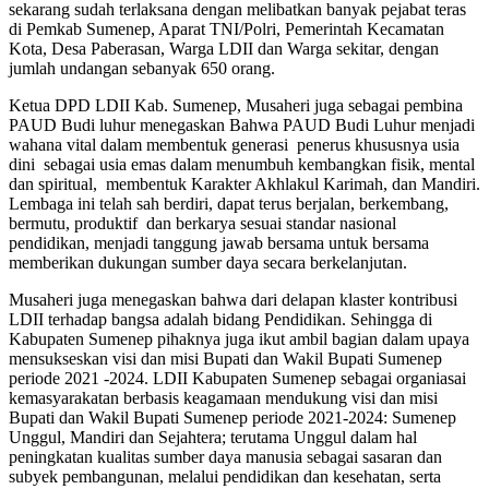
sekarang sudah terlaksana dengan melibatkan banyak pejabat teras
di Pemkab Sumenep, Aparat TNI/Polri, Pemerintah Kecamatan
Kota, Desa Paberasan, Warga LDII dan Warga sekitar, dengan
jumlah undangan sebanyak 650 orang.
Ketua DPD LDII Kab. Sumenep, Musaheri juga sebagai pembina
PAUD Budi luhur menegaskan Bahwa PAUD Budi Luhur menjadi
wahana vital dalam membentuk generasi penerus khususnya usia
dini sebagai usia emas dalam menumbuh kembangkan fisik, mental
dan spiritual, membentuk Karakter Akhlakul Karimah, dan Mandiri.
Lembaga ini telah sah berdiri, dapat terus berjalan, berkembang,
bermutu, produktif dan berkarya sesuai standar nasional
pendidikan, menjadi tanggung jawab bersama untuk bersama
memberikan dukungan sumber daya secara berkelanjutan.
Musaheri juga menegaskan bahwa dari delapan klaster kontribusi
LDII terhadap bangsa adalah bidang Pendidikan. Sehingga di
Kabupaten Sumenep pihaknya juga ikut ambil bagian dalam upaya
mensukseskan visi dan misi Bupati dan Wakil Bupati Sumenep
periode 2021 -2024. LDII Kabupaten Sumenep sebagai organiasai
kemasyarakatan berbasis keagamaan mendukung visi dan misi
Bupati dan Wakil Bupati Sumenep periode 2021-2024: Sumenep
Unggul, Mandiri dan Sejahtera; terutama Unggul dalam hal
peningkatan kualitas sumber daya manusia sebagai sasaran dan
subyek pembangunan, melalui pendidikan dan kesehatan, serta