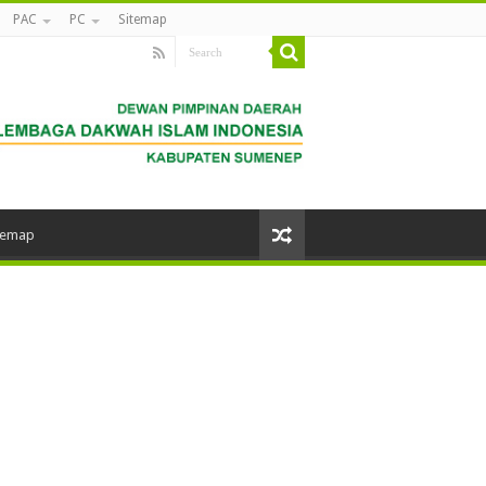
PAC
PC
Sitemap
temap