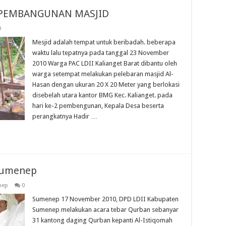
 PEMBANGUNAN MASJID
0
Mesjid adalah tempat untuk beribadah. beberapa
waktu lalu tepatnya pada tanggal 23 November
2010 Warga PAC LDII Kalianget Barat dibantu oleh
warga setempat melakukan pelebaran masjid Al-
Hasan dengan ukuran 20 X 20 Meter yang berlokasi
disebelah utara kantor BMG Kec. Kalianget. pada
hari ke-2 pembengunan, Kepala Desa beserta
perangkatnya Hadir …
Sumenep
nep
0
Sumenep 17 November 2010, DPD LDII Kabupaten
Sumenep melakukan acara tebar Qurban sebanyar
31 kantong daging Qurban kepanti Al-Istiqomah