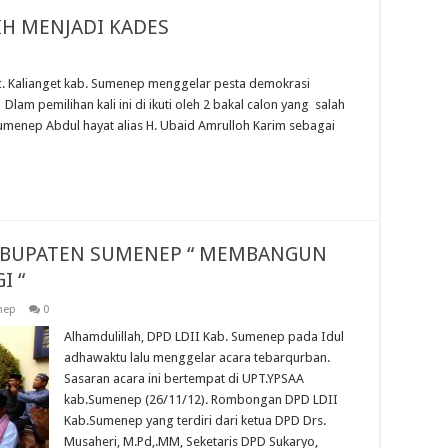
LIH MENJADI KADES
. Kalianget kab. Sumenep menggelar pesta demokrasi
lam pemilihan kali ini di ikuti oleh 2 bakal calon yang salah
umenep Abdul hayat alias H. Ubaid Amrulloh Karim sebagai
KABUPATEN SUMENEP “ MEMBANGUN
I “
nep
0
Alhamdulillah, DPD LDII Kab. Sumenep pada Idul
adhawaktu lalu menggelar acara tebarqurban.
Sasaran acara ini bertempat di UPT.YPSAA
kab.Sumenep (26/11/12). Rombongan DPD LDII
Kab.Sumenep yang terdiri dari ketua DPD Drs.
Musaheri, M.Pd,.MM, Seketaris DPD Sukaryo,