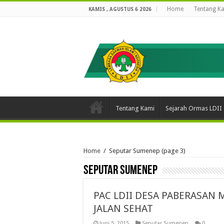
Home
Tentang K
KAMIS , AGUSTUS 6 2026
Tentang Kami
Sejarah Ormas LDII
Home
/
Seputar Sumenep
(page 3)
Seputar Sumenep
PAC LDII DESA PABERASAN
JALAN SEHAT
Juni 5, 2015
Seputar Sumenep
0